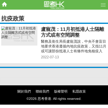
抗疫政策
盧寵茂：11月初抵港人士隔離
方式或有空間調整
醫務及衛生局長盧寵茂說，中央不會盲目
地要求香港遵循內地抗疫政策，又指11月
或可讓部份抵港人士有條件地免檢疫入
境。
2022-07-13
關於我們
聯絡我們
版權聲明
私隱政策
©2026 思考香港. All rights reserved.