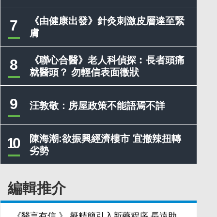
《由健康出發》針灸刺激皮層達至緊
7
膚
《聯心合醫》老人科偵探︰長者頭痛
8
就醫頭？ 勿輕信表面徵狀
9
汪敦敬：房屋政策不能語焉不詳
陳海潮:欲振興經濟樓市 宜撤辣扭轉
10
劣勢
編輯推介
《醫言有信 》 擬精簡引入新藥程序 長遠助