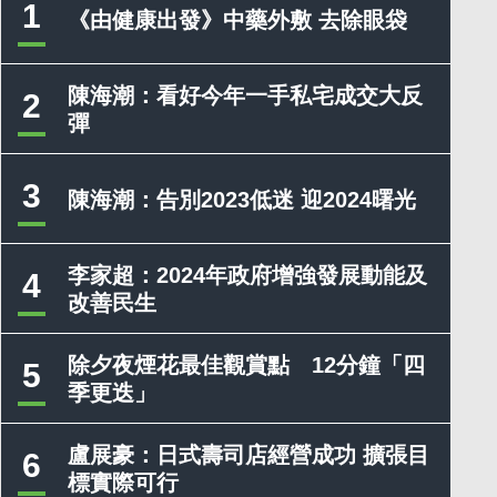
1
《由健康出發》中藥外敷 去除眼袋
陳海潮：看好今年一手私宅成交大反
2
彈
3
陳海潮：告別2023低迷 迎2024曙光
李家超：2024年政府增強發展動能及
4
改善民生
除夕夜煙花最佳觀賞點 12分鐘「四
5
季更迭」
盧展豪：日式壽司店經營成功 擴張目
6
標實際可行