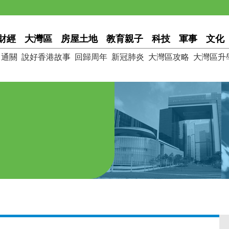
財經
大灣區
房屋土地
教育親子
科技
軍事
文化
通關
說好香港故事
回歸周年
新冠肺炎
大灣區攻略
大灣區升