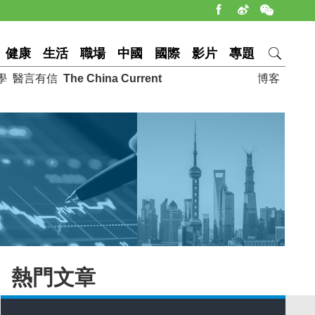
健康
生活
職場
中國
國際
影片
專題
學
醫言有信
The China Current
博客
熱門文章