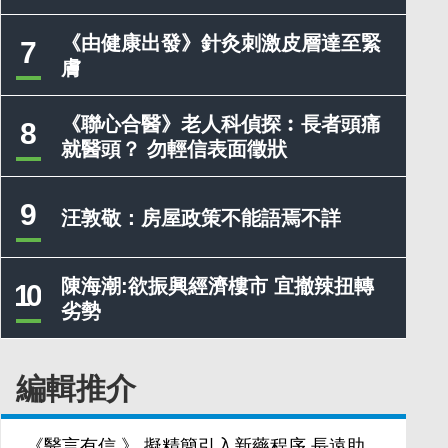
《由健康出發》針灸刺激皮層達至緊
7
膚
《聯心合醫》老人科偵探︰長者頭痛
8
就醫頭？ 勿輕信表面徵狀
9
汪敦敬：房屋政策不能語焉不詳
陳海潮:欲振興經濟樓市 宜撤辣扭轉
10
劣勢
編輯推介
《醫言有信 》 擬精簡引入新藥程序 長遠助