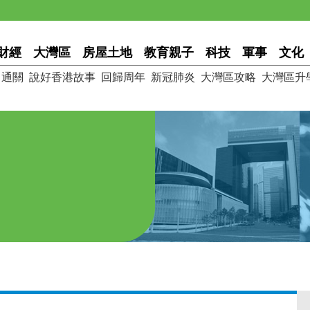
財經
大灣區
房屋土地
教育親子
科技
軍事
文化
通關
說好香港故事
回歸周年
新冠肺炎
大灣區攻略
大灣區升