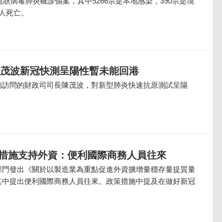
冠狀病毒肺炎確診個案，其中5266宗是本地感染，390宗是境
人死亡。
陳茂波新冠快測呈陽性暫未能回港
德訪問的財政司司長陳茂波，對新型肺炎快速抗原測試呈陽
條措施支持外資：便利國際商務人員往來
部門發出《關於以製造業為重點促進外資擴增量穩存量提質量
其中提出便利國際商務人員往來。政策措施中提及在做好新冠