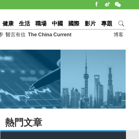
健康
生活
職場
中國
國際
影片
專題
學
醫言有信
The China Current
博客
熱門文章