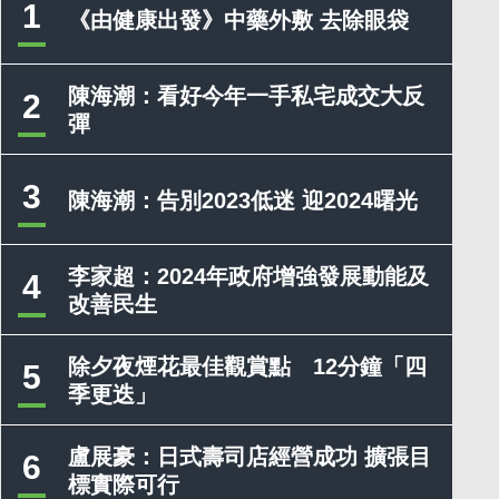
1
《由健康出發》中藥外敷 去除眼袋
陳海潮：看好今年一手私宅成交大反
2
彈
3
陳海潮：告別2023低迷 迎2024曙光
李家超：2024年政府增強發展動能及
4
改善民生
除夕夜煙花最佳觀賞點 12分鐘「四
5
季更迭」
盧展豪：日式壽司店經營成功 擴張目
6
標實際可行