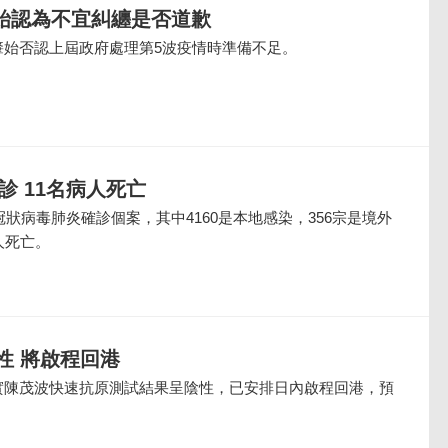
肇始認為不宜糾纏是否道歉
肇始否認上屆政府處理第5波疫情時準備不足。
診 11名病人死亡
冠狀病毒肺炎確診個案，其中4160是本地感染，356宗是境外
人死亡。
性 將啟程回港
實陳茂波快速抗原測試結果呈陰性，已安排日內啟程回港，預
。