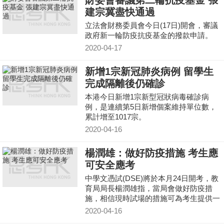
財委會審議第二輪抗疫基金 張
建宗冀盡快通過
立法會財務委員會今日(17日)開會，審議
政府新一輪防疫抗疫基金的撥款申請。
2020-04-17
新增1宗新冠肺炎病例 留學生
完成隔離後仍確診
本港今日新增1宗新型冠狀病毒確診病
例，是連續第5日新增個案維持單位數，
累計增至1017宗。
2020-04-16
楊潤雄：做好防疫措施 考生應
可安全應考
中學文憑試(DSE)將於本月24日開考，教
育局局長楊潤雄指，當局會做好防疫措
施，相信現時試場的措施可為考生提供一
個安全的環境。
2020-04-16