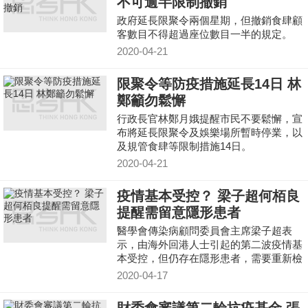
不可逾半限制撤銷
政府延長限聚令兩個星期，但撤銷食肆顧
客數目不得超過座位數目一半的規定。
2020-04-21
限聚令等防疫措施延長14日 林
鄭籲勿鬆懈
行政長官林鄭月娥提醒市民不要鬆懈，宣
布將延長限聚令及娛樂場所暫時停業，以
及規管食肆等限制措施14日。
2020-04-21
疫情基本受控？ 梁子超何栢良
提醒需留意隱形患者
醫學會傳染病顧問委員會主席梁子超表
示，由海外回港人士引起的第二波疫情基
本受控，但仍存在隱形患者，需要重新檢
討隔離檢疫安排。港大感染及傳染病中心
2020-04-17
總監何栢良亦指，要留意無病徵感染個
案。