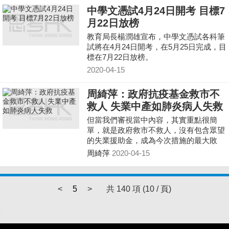
中學文憑試4月24日開考 目標7
月22日放榜
教育局長楊潤雄宣布，中學文憑試各科筆
試將在4月24日開考，在5月25日完成，目
標在7月22日放榜。
2020-04-15
周綺萍：政府抗疫基金救市不
救人 失業中產如肺炎病人失救
但當我們審視當中內容，其實重點很簡
單，就是政府救市不救人，沒有包含眾望
的失業援助金，成為今次措施的最大敗
筆，亦不見這史無前例的回應有盡力去做
周綺萍
2020-04-15
到徹底救㫑。
<
5
>
共 140 項 (10 / 頁)