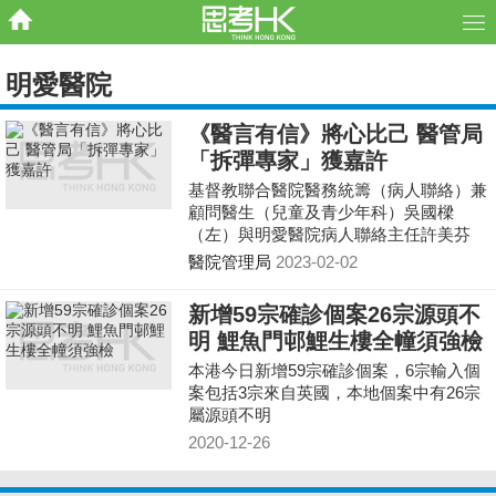
明愛醫院
《醫言有信》將心比己 醫管局
「拆彈專家」獲嘉許
基督教聯合醫院醫務統籌（病人聯絡）兼
顧問醫生（兒童及青少年科）吳國樑
（左）與明愛醫院病人聯絡主任許美芬
（右）獲頒2022年申訴專員嘉許公職人員
醫院管理局
2023-02-02
獎去年年初，第五波疫情
新增59宗確診個案26宗源頭不
明 鯉魚門邨鯉生樓全幢須強檢
本港今日新增59宗確診個案，6宗輸入個
案包括3宗來自英國，本地個案中有26宗
屬源頭不明
2020-12-26