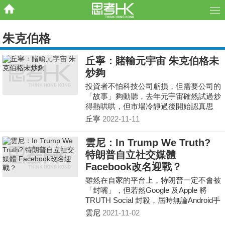
朱克伯格
丘寧：賭輸元宇宙 朱克伯格未
炒夠
投資者不怕科技公司虧損，但需要公司的
「故事」夠動聽，去年元宇宙確然試過炒
得熱哄哄，但市場冷靜過後開始認真思
考，莫說元宇宙會否對人類帶來革命性改
丘寧
2022-11-11
變，目前就連基本用家的興趣也不高 面
對Meta股價今年累跌逾七成，其股東、美
雲尼：In Trump We Truth?
國對沖基金ACM上月向朱克伯格發公開
特朗普自立社交媒體
信，直言公司轉型以發展元宇宙為核心令
Facebook改名迎戰？
投資者失去信心，更指Meta需裁員及削減
支出。
雖然在自家的平台上，特朗普一定不會被
「封嘴」，但若然Google 及Apple 將
TRUTH Social 封殺，屆時無論Android手
機還是iPhone也不能使用TRUTH Social
雲尼
2021-11-02
的應用程式，特朗普也將是孤掌難鳴。