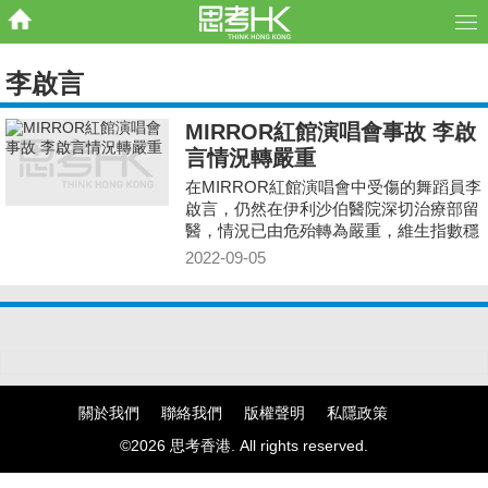
李啟言
MIRROR紅館演唱會事故 李啟
言情況轉嚴重
在MIRROR紅館演唱會中受傷的舞蹈員李
啟言，仍然在伊利沙伯醫院深切治療部留
醫，情況已由危殆轉為嚴重，維生指數穩
定。
2022-09-05
關於我們
聯絡我們
版權聲明
私隱政策
©2026 思考香港. All rights reserved.