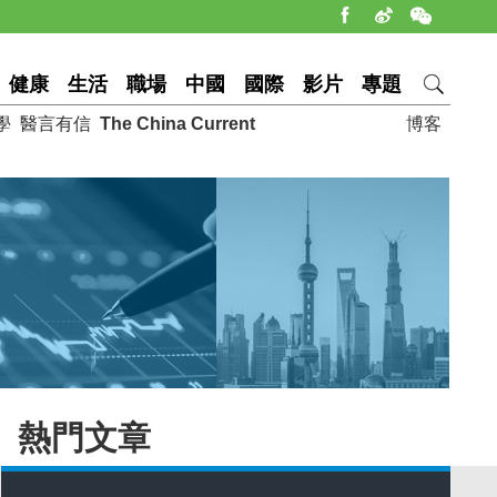
健康
生活
職場
中國
國際
影片
專題
學
醫言有信
The China Current
博客
熱門文章