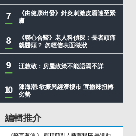
《由健康出發》針灸刺激皮層達至緊
7
膚
《聯心合醫》老人科偵探︰長者頭痛
8
就醫頭？ 勿輕信表面徵狀
9
汪敦敬：房屋政策不能語焉不詳
陳海潮:欲振興經濟樓市 宜撤辣扭轉
10
劣勢
編輯推介
《醫言有信 》 擬精簡引入新藥程序 長遠助