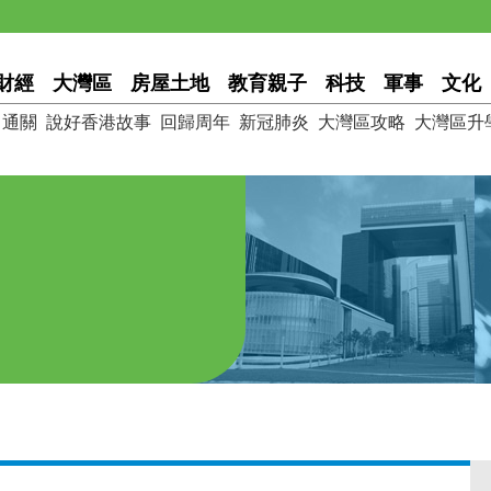
財經
大灣區
房屋土地
教育親子
科技
軍事
文化
通關
說好香港故事
回歸周年
新冠肺炎
大灣區攻略
大灣區升