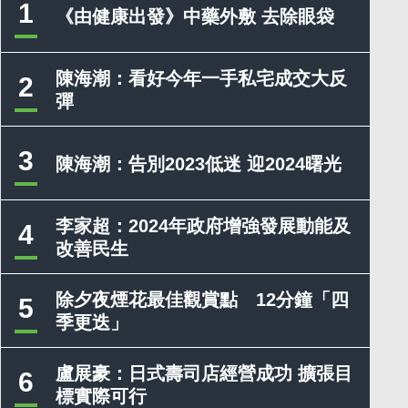
1
《由健康出發》中藥外敷 去除眼袋
陳海潮：看好今年一手私宅成交大反
2
彈
3
陳海潮：告別2023低迷 迎2024曙光
李家超：2024年政府增強發展動能及
4
改善民生
除夕夜煙花最佳觀賞點 12分鐘「四
5
季更迭」
盧展豪：日式壽司店經營成功 擴張目
6
標實際可行