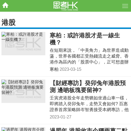
港股
寒柏：或許港股才是一線生
機？
在短期來說，「中美角力」為世界造成動
蘯，世界各國都正受熱錢流走之威脅。香
港作為區內的「股票中心」，正可想盡辦
法為內地企業「圈錢」。 港府現在最應
寒柏
2023-03-15
該做的便是盡快「激活」股市，例如我們
可以減低交易成本，加快金融創新及數碼
【財經專訪】癸卯兔年港股預
化等等。
測 邊啲板塊要留神?
壬寅虎港股全年走勢猶如坐過山車一樣，
即將踏入癸卯兔年，走勢又會如何? 百惠
證券首席策略師岑智勇接受本網專訪，他
以玄學角度分析，認為癸卯兔年的港股走
2023-01-27
勢同樣波動，觀
過肥年 港股收市企穩兩萬二點