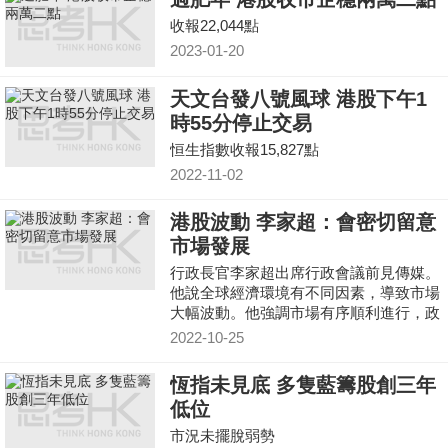
收報22,044點
2023-01-20
天文台發八號風球 港股下午1
時55分停止交易
恒生指數收報15,827點
2022-11-02
港股波動 李家超：會密切留意
市場發展
行政長官李家超出席行政會議前見傳媒。
他說全球經濟環境有不同因素，導致市場
大幅波動。他強調市場有序順利進行，政
府會密切留意市場發展。
2022-10-25
恆指未見底 多隻藍籌股創三年
低位
市況未擺脫弱勢