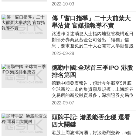
2022-10-03
傳「窗口指導」二十大前禁大
舉沽貨 官媒指報導不實
路透昨引述消息人士指內地監管機構近日
對部分券商及基金公司發出「維穩」信
息，要求避免於二十大召開前大舉拋售股
票。《中國證券報》引述接近監管部門人
2022-09-28
士澄清指有關報道不
德勤中國:全球首三季IPO 港股
排名第四
德勤中國發表報告，預計今年截至9月底
全球新股上市的集資額及規模，上海證券
交易所的新股融資最多，深圳證券交易位
列第二，韓國交易所排名第三，香港排名
2022-09-07
第四，杜拜取得第
頭牌手記: 港股能否企穩 還看
四大關鍵
港股上周波濤洶湧，好淡激烈交鋒，5個