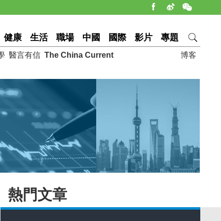
健康
生活
職場
中國
國際
影片
專題
學
醫言有信
The China Current
博客
熱門文章