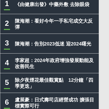
1
《由健康出發》中藥外敷 去除眼袋
陳海潮：看好今年一手私宅成交大反
2
彈
3
陳海潮：告別2023低迷 迎2024曙光
李家超：2024年政府增強發展動能及
4
改善民生
除夕夜煙花最佳觀賞點 12分鐘「四
5
季更迭」
盧展豪：日式壽司店經營成功 擴張目
6
標實際可行