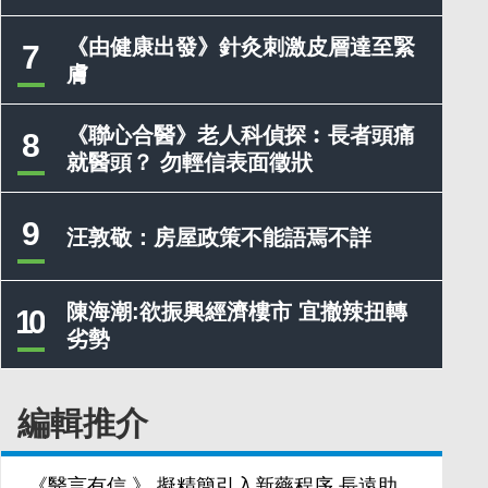
《由健康出發》針灸刺激皮層達至緊
7
膚
《聯心合醫》老人科偵探︰長者頭痛
8
就醫頭？ 勿輕信表面徵狀
9
汪敦敬：房屋政策不能語焉不詳
陳海潮:欲振興經濟樓市 宜撤辣扭轉
10
劣勢
編輯推介
《醫言有信 》 擬精簡引入新藥程序 長遠助