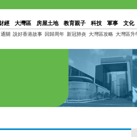
財經
大灣區
房屋土地
教育親子
科技
軍事
文化
通關
說好香港故事
回歸周年
新冠肺炎
大灣區攻略
大灣區升