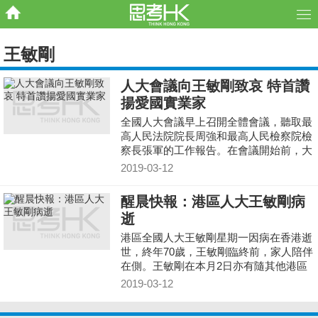
王敏剛
人大會議向王敏剛致哀 特首讚
揚愛國實業家
全國人大會議早上召開全體會議，聽取最
高人民法院院長周強和最高人民檢察院檢
察長張軍的工作報告。在會議開始前，大
會主持人公布王敏剛因病經搶救無效逝
2019-03-12
世，以大會名義表示沉重的哀悼。
醒晨快報：港區人大王敏剛病
逝
港區全國人大王敏剛星期一因病在香港逝
世，終年70歲，王敏剛臨終前，家人陪伴
在側。王敏剛在本月2日亦有隨其他港區
人大到北京，惟當晚不適，家人與醫生都
2019-03-12
認為他回港更合適，於是在本月4日回港
接受治療。