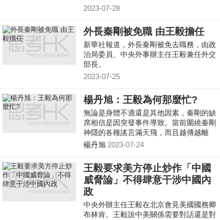
2023-07-28
外長秦剛被免職 由王毅擔任
新華社報道，外長秦剛被免去職務，由政
治局委員、中央外事辦主任王毅兼任外交
部長。
2023-07-25
楊丹旭：王毅為何那麼忙?
無論是身體不適還是其他因素，秦剛的缺
席相信是因突發事件導致。當前圍繞秦剛
神隱的各種謠言滿天飛，而且越傳越離
奇，這肯定不是官方願意看到的局面。面
楊丹旭
2023-07-24
對各種猜測和議論，官方恐怕得儘快做出
回應，這樣的事情拖得越久，就越給人以
王毅要求美方停止炒作「中國
中國政治不透明的口實。
威脅論」不得肆意干涉中國內
政
中央外辦主任王毅在北京會見美國國務卿
布林肯。王毅說中美關係需要對話還是對