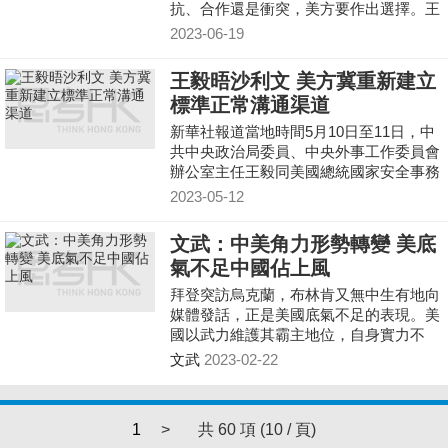
抗、合作還是衝突，美方要作出選擇。王
毅會上要求美方停止炒作「中國威脅
2023-06-19
論」，取消對華非法單
王毅晤沙利文 美方冀重新建立
標準正常溝通渠道
新華社報道當地時間5月10日至11日，中
共中央政治局委員、中央外事工作委員會
辦公室主任王毅同美國總統國家安全事務
助理沙利文在奧地利維也納舉行會晤。雙
2023-05-12
方就推動中美關係
文武：中美角力形勢轉變 美底
氣不足中國佔上風
拜登突訪烏克蘭，布林肯又無中生有地向
媒體發話，正是美國底氣不足的表現。美
國以武力維護其霸主地位，自身實力不
足，又損害盟國的利益，危害世界安全。
文武
2023-02-22
中國則以和平促進世界多元發展，符合全
球利益。中美兩國圍繞着俄烏戰爭的新一
輪角力，不論從實力還是從道義上講，美
1
>
共 60 項 (10 / 頁)
國都顯得底氣不足，中國在氣勢上已佔據