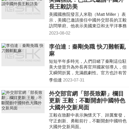
長王毅訪美
美國國務院發言人米勒（Matt Miller ）表
示，美國已邀請接任中國外交部長的王毅
訪問華府。他表示美國東亞和太平洋事務
助理國務卿康達周一與中國外交部北美大
2023-08-02
洋洲司長楊濤會
李伯達：秦剛免職 快刀難斬亂
麻
短短半年多時光，人們目睹了秦剛這位駐
美大使晉升為外長再官拜國家領導人，但
又瞬間折翼，充滿戲劇性。官方也許有苦
衷，也許對事件還沒有完全定性，但任由
李伯達
2023-07-31
流言飛，既不澄清也不說明，客觀上予人
欠缺透明之感。但願盡快能夠有個說法。
外交部官網「部長致辭」欄目
更新 王毅 : 不斷開創中國特色
大國外交新局面
王毅在致辭中表示胸懷天下、踔厲奮發，
守正創新、勇毅前行，不斷開創中國特色
大國外交新局面。