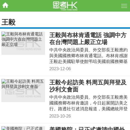
王毅
王毅與布林肯通電話 強調中方
在台灣問題上嚴正立場
中共中央政治局委員、外交部長王毅應約
與美國國務卿布林肯通電話。布林肯感謝
王毅赴美國駐華使館弔唁美國前國務卿基
辛格。王毅說基辛格始終主張中美兩個大
2023-12-06
國應當相互尊重、
王毅今起訪美 料周五與拜登及
沙利文會面
中共中央政治局委員、外交部長王毅應美
國國務卿布林肯邀請，今日起展開訪美之
行。路透社引述消息報道，美國總統拜登
將於明日（27日）於白宮會面王毅。美國
2023-10-26
白宮表示，國家安
美國務院：已正式邀請中國外