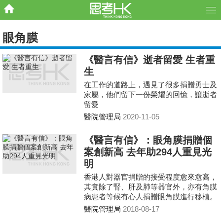
眼角膜
《醫言有信》逝者留愛 生者重
生
在工作的道路上，遇見了很多捐贈勇士及
家屬，他們留下一份榮耀的回憶，讓逝者
留愛
醫院管理局
2020-11-05
《醫言有信》：眼角膜捐贈個
案創新高 去年助294人重見光
明
香港人對器官捐贈的接受程度愈來愈高，
其實除了腎、肝及肺等器官外，亦有角膜
病患者等候有心人捐贈眼角膜進行移植。
根據醫院管理局眼庫的數據，2017年捐贈
醫院管理局
2018-08-17
個案、角膜收集及移植的數量均創新高，