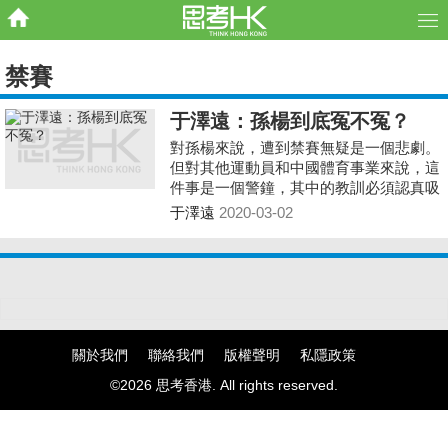
禁賽
于澤遠：孫楊到底冤不冤？
對孫楊來說，遭到禁賽無疑是一個悲劇。
但對其他運動員和中國體育事業來說，這
件事是一個警鐘，其中的教訓必須認真吸
取。
于澤遠
2020-03-02
關於我們
聯絡我們
版權聲明
私隱政策
©2026 思考香港. All rights reserved.