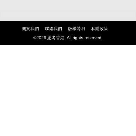
達目標空域後，在末制導階段依託彈載雷
達及衛星導航複合制導，以超音速俯衝攻
擊攻擊目標。 近距霹靂-10、中程霹
靂-12、遠程霹靂-15、超遠程霹靂-17，共
同形成完備空中打擊體系，可根據不同任
關於我們
聯絡我們
版權聲明
私隱政策
務需要打擊不同距離、不同類型的目標，
©2026 思考香港. All rights reserved.
成為爭奪制空權和掌控整體戰場態勢的利
器。