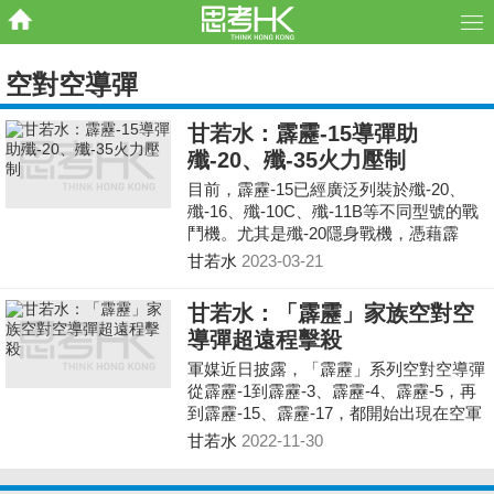
空對空導彈
甘若水：霹靂-15導彈助
殲-20、殲-35火力壓制
目前，霹靂-15已經廣泛列裝於殲-20、
殲-16、殲-10C、殲-11B等不同型號的戰
鬥機。尤其是殲-20隱身戰機，憑藉霹
靂-15的射程優勢，在與美軍F-22隱身戰
甘若水
2023-03-21
機的對抗時，將佔據火力打擊優勢。
甘若水：「霹靂」家族空對空
導彈超遠程擊殺
軍媒近日披露，「霹靂」系列空對空導彈
從霹靂-1到霹靂-3、霹靂-4、霹靂-5，再
到霹靂-15、霹靂-17，都開始出現在空軍
裝備序列。這是官方首次證實霹靂-17型
甘若水
2022-11-30
號。 霹靂-17採用高拋型彈道。由戰機在
空中發射，攀升至高空進入在平飛段，抵