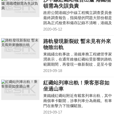
頓需為失誤負責
政府公開港鐵沙中線工程獨立調查委員會
最終調查報告，指揭發的問題大部份都是
因為正式檢查和備存記錄不清晰，港鐵及
工程承建商禮頓須對各自管理和監察系統
2020-05-12
出現嚴重失誤負責。
路軌發現新裂紋 暫未見有外來
物致出軌
東鐵綫出軌事故，港鐵車務工程總管李家
潤表示，在通宵維修紅磡站受影響的路軌
範圍期間，再發現一條新裂紋，是至今發
現的第4條。他認為，裂紋是事後造成的
2019-09-18
機會較大，但也不排除是在事故前出現，
港鐵會邀請專家及透過電腦模擬，研究裂
紅磡站列車出軌！乘客形容如
紋的因果關係。他又說，期望明天可以恢
坐過山車
復紅磡站東鐵的正常服務。
東鐵綫紅磡站附近有載客列車出軌，其中
兩個車卡斷開，涉事列車分為兩截。有車
門在衝擊力下毀爛鬆脫。
2019-09-17