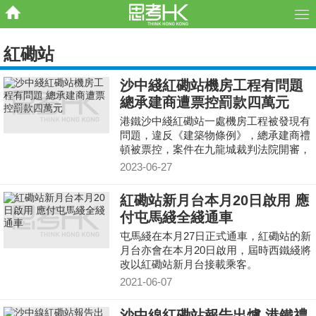
紅磡站
沙中綫紅磡站機房工程有問題
總承建商遭票控罰款四萬元
港鐵沙中綫紅磡站一處機房工程被發現有
問題，違反《建築物條例》，總承建商禮
頓被票控，案件在九龍城裁判法院開審，
禮頓承認工程嚴重偏離圖則，裁判官判禮
2023-06-27
頓罰款四萬元。
紅磡站新月台本月20日啟用 應
付屯馬綫全綫通車
屯馬綫在本月27日正式通車，紅磡站的新
月台亦會在本月20日啟用，屆時西鐵綫將
改以紅磡站新月台接載乘客。
2021-06-07
沙中線紅磡站報告出爐 港鐵禮