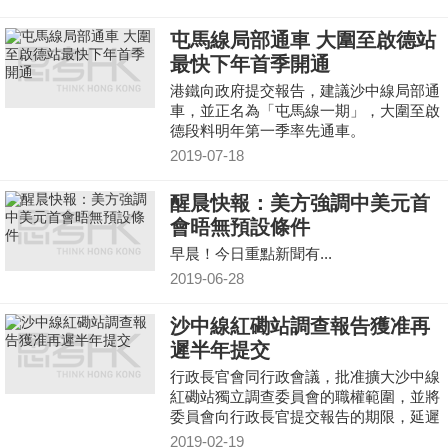
屯馬線局部通車 大圍至啟德站
最快下年首季開通
港鐵向政府提交報告，建議沙中線局部通
車，並正名為「屯馬線一期」，大圍至啟
德段料明年第一季率先通車。
2019-07-18
醒晨快報：美方強調中美元首
會晤無預設條件
早晨！今日重點新聞有...
2019-06-28
沙中線紅磡站調查報告獲准再
遲半年提交
行政長官會同行政會議，批准擴大沙中線
紅磡站獨立調查委員會的職權範圍，並將
委員會向行政長官提交報告的期限，延遲
半年至八月底。
2019-02-19