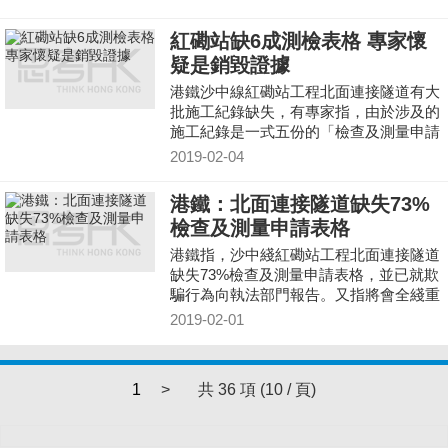
紅磡站缺6成測檢表格 專家懷
疑是銷毀證據
港鐵沙中線紅磡站工程北面連接隧道有大
批施工紀錄缺失，有專家指，由於涉及的
施工紀錄是一式五份的「檢查及測量申請
表格」，加上有電腦紀錄，全部遺失的機
2019-02-04
會應該很小，懷疑是有人可能知道工程牽
涉問題，因此銷毀證據。
港鐵：北面連接隧道缺失73%
檢查及測量申請表格
港鐵指，沙中綫紅磡站工程北面連接隧道
缺失73%檢查及測量申請表格，並已就欺
騙行為向執法部門報告。又指將會全綫重
新進行檢查，不排除會再發現「甩漏」。
2019-02-01
1
>
共 36 項 (10 / 頁)