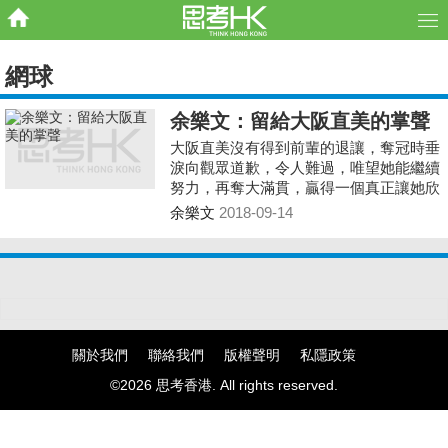
網球
余樂文：留給大阪直美的掌聲
大阪直美沒有得到前輩的退讓，奪冠時垂
淚向觀眾道歉，令人難過，唯望她能繼續
努力，再奪大滿貫，贏得一個真正讓她欣
喜的奪冠畫面。大阪直美，加油！
余樂文
2018-09-14
關於我們
聯絡我們
版權聲明
私隱政策
©2026 思考香港. All rights reserved.