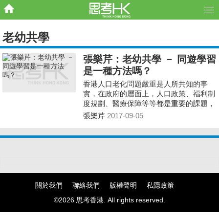
老幼共學
張樂芹：老幼共學 － 同遊學習
是一種方法嗎？
香港人口老化問題嚴重是人所共知的事
實，在政府的層面上，人口政策、福利制
度規劃、醫療保障等等都是重要的課題，
但是在政策以外，人與人之間的聯繫、跨
張樂芹
2017-09-05
代溝通都是非常值得我們探討、重視的。
關於我們
聯絡我們
版權聲明
私隱政策
©2026 思考香港. All rights reserved.