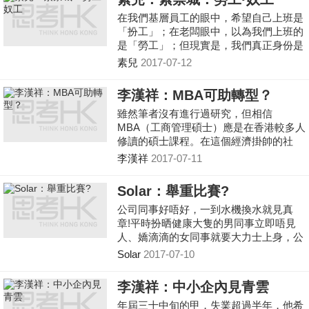
而，在現實的商業世界中，初出茅蘆的90
在我們基層員工的眼中，希望自己上班是
後往往被壓榨，做最多吃力不討好的工
「扮工」；在老闆眼中，以為我們上班的
作，但總是得不到公平的待遇。
是「勞工」；但現實是，我們真正身份是
「奴工」。工作量重自然不在話下，但令
素兒
2017-07-12
我更意識到自己是奴隸身份的，卻是辦公
室諸多無理的規條。檯面時時刻刻都要保
李漢祥：MBA可助轉型？
持整潔、不能在座位吃零食、不能離開座
雖然筆者沒有進行過研究，但相信
位太久、上班一定要化妝等⋯⋯
MBA（工商管理碩士）應是在香港較多人
修讀的碩士課程。在這個經濟掛帥的社
會，想擁有一個商科的高等學位來幫助發
李漢祥
2017-07-11
展個人事業，也是一種普遍的心態。因
此，今天大家可從市面上找到林林總總數
Solar：舉重比賽?
以百計的MBA課程，真是教人花多眼亂。
公司同事好唔好，一到水機換水就見真
章!平時扮晒健康大隻的男同事立即唔見
人、嬌滴滴的女同事就要大力士上身，公
平咩?
Solar
2017-07-10
李漢祥：中小企內見青雲
年屆三十中旬的甲，失業超過半年，他希