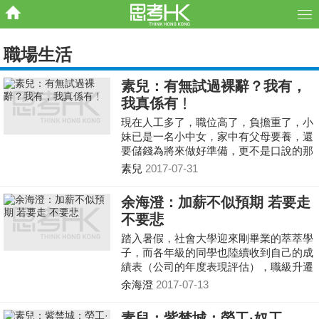
職場生活
素兒：有無試過裸辭？我有，
我真係有﹗
現在人工多了，職位高了，負擔重了，小
妹已是一名小中女，家中有父母要養，還
要儲錢為將來做好準備，更不是口說的那
樣容易離開。我退一步想，縱使我不介意
素兒
2017-07-31
金錢，我也不想放棄辛苦經營的仕途，要
走？談何容易﹗當我們現代人在工作上被
余海澄：加薪不似預期 若要走
物質、地位所束縛，其實又跟當年宮中的
不要悲
人面對建封制度這無形枷鎖又有何大分
別？
踏入暑假，社會大學迎來剛畢業的萃萃學
子，而各年級的同學也陸續收到自己的成
績表（公司的年度表現評估），職級升遷
與薪金加幅均塵埃落定。公司內總是有人
余海澄
2017-07-13
歡喜有人愁，更會引起一輪竊竊細語，討
論某同事靠「擦鞋」上位，扶搖直上。然
素兒：紫禁城：勞工·奴工