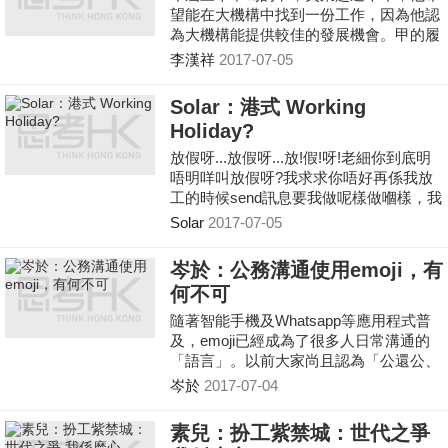
望能在大機構中找到一份工作，因為他認
為大機構能提供較佳的發展機會。甲的履
歷絕對不差，雖然不是畢業於名牌大學，
李漢祥
2017-07-05
但放洋回港的甲能操一口流利英語。
Solar：港式 Working
Holiday?
放假呀...放假呀...放!假!呀!老細你到底明
唔明咩叫放假呀?我求求你唔好再係我放
工的時候send訊息要我做呢樣做嗰樣，我
個「宗旨」就快頂唔順了...
Solar
2017-07-05
岑於：公務溝通使用emoji，有
何不可
隨著智能手機及Whatsapp等應用程式普
及，emoji已經成為了很多人日常溝通的
「語言」。以前大家尚且認為「公還公、
私還私」，如果在公務聯絡使用emoji，
岑於
2017-07-04
始終不妥當，甚至被視為不成熟、輕佻無
禮。但今時今日，使用emoji已經由私人
素兒：扮工紫禁城：世代之爭
溝通蔓延至職場。有調查顯示，76%美國