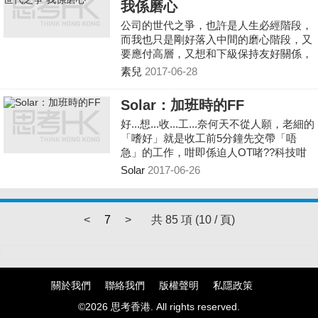
我係磨心
人稱他們會在公務聯絡使用emoji。
公司的世代之爭，也許是人生必經階段，
而我也只是剛好落入中間的磨心階段，又
要應付高層，又想和下級保持友好關係，
其實我大可每日板起口面上班，但這又何
素兒
2017-06-28
苦，大家都只是求財。
Solar：加班時的FF
好...想...收...工...奈何天不從人願，老細的
「嗜好」就是收工前5分鐘先交帶「唔
急」的工作，咁即係迫人OT啫??科技咁
發達，點解仲未發明到複製人幫我開OT?
Solar
2017-06-26
<
7
>
共 85 項 (10 / 頁)
關於我們
聯絡我們
版權聲明
私隱政策
©2026 思考香港. All rights reserved.