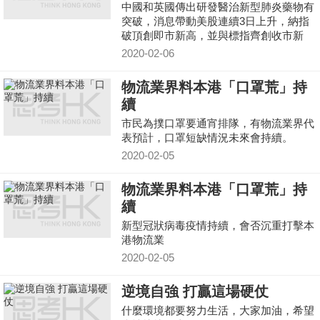
中國和英國傳出研發醫治新型肺炎藥物有
突破，消息帶動美股連續3日上升，納指
破頂創即市新高，並與標指齊創收市新
高，標指高收1.13%。納指高見9574點，
2020-02-06
升幅達到1.1%，收市回
物流業界料本港「口罩荒」持
續
市民為撲口罩要通宵排隊，有物流業界代
表預計，口罩短缺情況未來會持續。
2020-02-05
物流業界料本港「口罩荒」持
續
新型冠狀病毒疫情持續，會否沉重打擊本
港物流業
2020-02-05
逆境自強 打贏這場硬仗
什麼環境都要努力生活，大家加油，希望