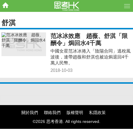
舒淇
范冰冰效應 趙薇、舒淇「限
酬令」焗回水4千萬
中國女星范冰冰捲入「陰陽合同」逃稅風
波後，連帶趙薇和舒淇也被迫焗退回4千
萬人民幣。
2018-10-03
關於我們
聯絡我們
版權聲明
私隱政策
©2026 思考香港. All rights reserved.