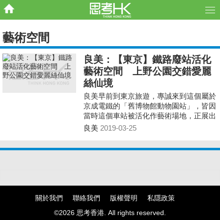
藝術空間
良美：【東京】鐵路廢站活化
藝術空間 上野公園交錯愛麗
絲仙境
良美早前到東京旅遊，專誠來到這個屬於
京成電鐵的「舊博物館動物園站」，皆因
當時這個車站被活化作藝術場地，正展出
一個名為「追逐穴兔」的展覽。兔子鑽進
良美
2019-03-25
地底的概念，令人不其然想到經典童話
《愛麗絲夢遊仙境》的場面。
關於我們
聯絡我們
版權聲明
私隱政策
©2026 思考香港. All rights reserved.