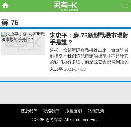
蘇-75
宋忠平：蘇-75新型戰機市場對
手是誰？
這樣一款新型隱身戰機推出來，會讓誰感
到擔憂？我們這兒所說的擔憂並不是說它
的戰鬥力有多強，而是說它會威脅到誰的
市場。
宋忠平
2021-07-29
關於我們
聯絡我們
版權聲明
私隱政策
©2026 思考香港. All rights reserved.