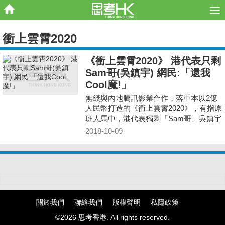
衝上雲霄2020
《衝上雲霄2020》 港代表只剩
Sam哥(吳鎮宇) 網民:「還我
Cool魔!」
無綫與內地騰訊影業合作，落重本以2億
人民幣打造的《衝上雲霄2020》，有指原
班人馬中，港代表獨剩「Sam哥」吳鎮宇
參演。
2018-10-09
關於我們
聯絡我們
版權聲明
私隱政策
©2026 思考香港. All rights reserved.