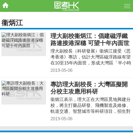
衞炳江
理大副校衞炳江：倡建磁浮鐵
路連接港深穗 可望十年內面世
理大副校長（科研發展）衞炳江接受《思
考香港》專訪，估計大灣區磁浮路線有望
在10至15年內面世，形成大灣區「半小時
生活圈」。他預計建議又會被批評為「大
2019-05-06
白象」，但強調香港院校必需盡早起步。
專訪理大副校長：大灣區擬開
分校主攻應用科研
衞炳江表示，理大正在大灣區覓地興建分
校，將主打藥品研發、飛機製造及維修、
軌道交通、智慧城市等科研項目，招生對
象包括內地及香港學生，希望兩地人才互
2019-05-06
補。