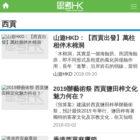
西貢
山遊HKD：【西貢出發】萬柱
相伴木棉洞
「木棉洞」其實是一個海蝕拱。所謂海蝕
拱，即不同形式及程度的風化與侵蝕作
用，長年「進擊」沿岸岩石的弱線，當弱
線漸漸擴大就會向內凹形成洞穴，稱為海
山遊HKD
2018-09-20
蝕洞。
2019辦藝術祭 西貢鹽田梓文化
魅力何在？
《預算案》建議於西貢鹽田梓舉辦藝術
祭，預計最快2019 年舉行。鹽田梓有著
獨特的客家文化及宗教文化，你又知唔
知？
2018-03-02
香港西貢麻鷹節