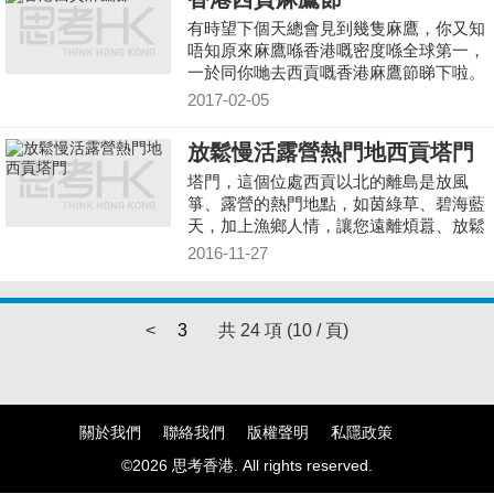
有時望下個天總會見到幾隻麻鷹，你又知
唔知原來麻鷹喺香港嘅密度喺全球第一，
一於同你哋去西貢嘅香港麻鷹節睇下啦。
2017-02-05
放鬆慢活露營熱門地西貢塔門
塔門，這個位處西貢以北的離島是放風
箏、露營的熱門地點，如茵綠草、碧海藍
天，加上漁鄉人情，讓您遠離煩囂、放鬆
慢活。一齊走返轉！ 點去？
2016-11-27
<
3
共 24 項 (10 / 頁)
關於我們
聯絡我們
版權聲明
私隱政策
©2026 思考香港. All rights reserved.