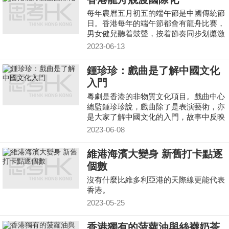
每年農曆五月初五的端午節是中國傳統節
日。香港每年的端午節都會有龍舟比賽，
男女健兒聽着鼓聲，按着節奏同步划槳激
起水花，推進龍舟向終點衝線。為甚麼端
2023-06-13
午節會賽龍舟呢?
鍾珍珍：戲曲是了解中國文化
入門
粵劇是香港的非物質文化項目。戲曲中心
總監鍾珍珍說，戲曲除了是表演藝術，亦
是大家了解中國文化的入門，故事中反映
中國儒家思想的「忠孝哲義」。她舉例
2023-06-08
指，膾炙人口的作品
維港海濱大變身 新舊打卡點逐
個數
沒有什麼比維多利亞港的天際線更能代表
香港。
2023-05-25
香港獨有的菠蘿油與絲襪奶茶