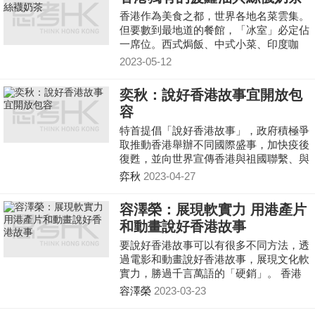
香港作為美食之都，世界各地名菜雲集。
但要數到最地道的餐館，「冰室」必定佔
一席位。西式焗飯、中式小菜、印度咖
哩、東南亞美食，冰室都應有盡有，且街
2023-05-12
頭巷尾總有一間，全
奕秋：說好香港故事宜開放包
容
特首提倡「說好香港故事」，政府積極爭
取推動香港舉辦不同國際盛事，加快疫後
復甦，並向世界宣傳香港與祖國聯繫、與
國際聯通的優勢。由「你好，香港」到
弈秋
2023-04-27
「開心香港」，今屆
容澤榮：展現軟實力 用港產片
和動畫說好香港故事
要說好香港故事可以有很多不同方法，透
過電影和動畫說好香港故事，展現文化軟
實力，勝過千言萬語的「硬銷」。 香港
以前有「東方荷里活」美譽，近期多套港
容澤榮
2023-03-23
產片都有不錯的票房或者迴響，足以證明