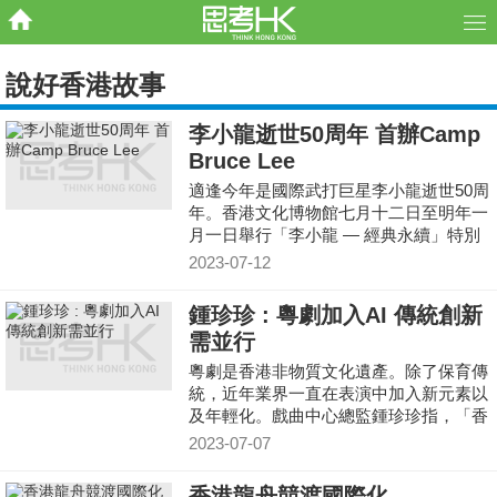
說好香港故事
李小龍逝世50周年 首辦Camp
Bruce Lee
適逢今年是國際武打巨星李小龍逝世50周
年。香港文化博物館七月十二日至明年一
月一日舉行「李小龍 — 經典永續」特別
展覽，展出一系列以李小龍為題的流行文
2023-07-12
化珍藏
鍾珍珍 : 粵劇加入AI 傳統創新
需並行
粵劇是香港非物質文化遺產。除了保育傳
統，近年業界一直在表演中加入新元素以
及年輕化。戲曲中心總監鍾珍珍指，「香
港粵劇一直都好創新，大家覺得他傳統或
2023-07-07
古老，只是一個舊
香港龍舟競渡國際化