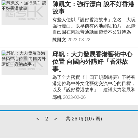
香港電影有堅韌生命力。香港電影是足以
陳凱文：強行漂白 說不好香港
面向世界，不單只是香港七百萬人口市
故事
場、也不限於內地市場。一直以來，不少
港產片都會在法國、加拿大、南韓等國際
有些人便以「說好香港故事」之名，大玩
影展上參展，可見港產片仍受國際矚目，
強行漂白。以早前有內地網紅拍片，紀錄
我們實可用電影去說好香港故事。 電影
自己因在港說普通話而遭受不公對待為
是宣傳軟實力的有用工具，由美國荷里活
例，便有人指對方為搏眼球而挑動中港矛
陳凱文
2023-03-22
塑造美國的國際形象，到日本和南韓以電
盾，又例如另一名內地騎行網紅「潮汕阿
影向世界宣傳該國文化，香港以至內地一
秋」，其單車早前在旺角被盜，便有人指
邱帆：大力發展香港藝術中心
樣可以透過電影說好香港故事、中國故
本是一件小事
位置 向國內外講好「香港故
事。
事」
為了全力落實《十四五規劃綱要》下將香
港定位為中外文化藝術交流中心的目標，
以及「說好香港故事」，建議大力發展和
建設香港藝術中心、不定期向香港故宮博
邱帆
2023-02-06
物館引入一些世界珍品和瑰寶和加強兩地
人員文化交流
<
2
>
共 26 項 (10 / 頁)