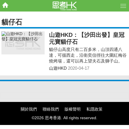
貓仔石
山遊HKD：【沙田出發】皇冠
元寶貓仔石
貓仔山高度只有二百多米，山頂四通八
達，可循西走，沿衛奕信徑往大圍紅梅谷
燒烤場，還可以再上望夫石及獅子山。
山遊HKD
2020-04-17
關於我們
聯絡我們
版權聲明
私隱政策
©2026 思考香港. All rights reserved.