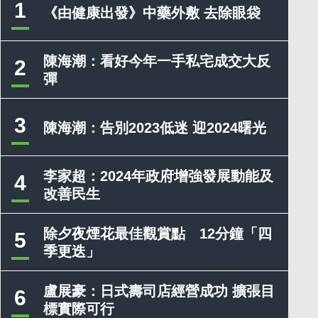
1
《由健康出發》中藥外敷 去除眼袋
陳海潮：看好今年一手私宅成交大反
2
彈
3
陳海潮：告別2023低迷 迎2024曙光
李家超：2024年政府增強發展動能及
4
改善民生
除夕夜煙花最佳觀賞點 12分鐘「四
5
季更迭」
盧展豪：日式壽司店經營成功 擴張目
6
標實際可行