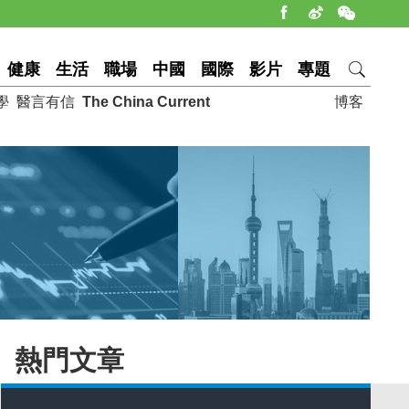
健康
生活
職場
中國
國際
影片
專題
學
醫言有信
The China Current
博客
熱門文章