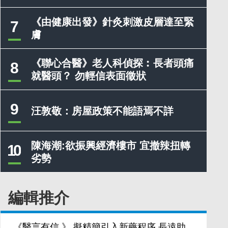
《由健康出發》針灸刺激皮層達至緊
7
膚
《聯心合醫》老人科偵探︰長者頭痛
8
就醫頭？ 勿輕信表面徵狀
9
汪敦敬：房屋政策不能語焉不詳
陳海潮:欲振興經濟樓市 宜撤辣扭轉
10
劣勢
編輯推介
《醫言有信 》 擬精簡引入新藥程序 長遠助