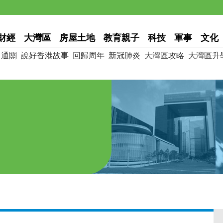
財經
大灣區
房屋土地
教育親子
科技
軍事
文化
通關
說好香港故事
回歸周年
新冠肺炎
大灣區攻略
大灣區升