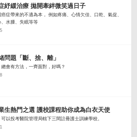
症紓緩治療 拋開牽絆微笑過日子
因癌症帶來的不適為本， 例如疼痛、心情欠佳、口乾、氣促、
心、水腫、失眠等等
5
緒問題「斷、捨、離」
，總會有方法，一齊面對，好嗎？
8
業生熱門之選 護校課程助你成為白衣天使
，可以投考醫院管理局轄下三間註冊護士訓練學校。
1