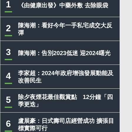
1
《由健康出發》中藥外敷 去除眼袋
陳海潮：看好今年一手私宅成交大反
2
彈
3
陳海潮：告別2023低迷 迎2024曙光
李家超：2024年政府增強發展動能及
4
改善民生
除夕夜煙花最佳觀賞點 12分鐘「四
5
季更迭」
盧展豪：日式壽司店經營成功 擴張目
6
標實際可行