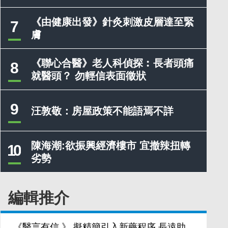
《由健康出發》針灸刺激皮層達至緊
7
膚
《聯心合醫》老人科偵探︰長者頭痛
8
就醫頭？ 勿輕信表面徵狀
9
汪敦敬：房屋政策不能語焉不詳
陳海潮:欲振興經濟樓市 宜撤辣扭轉
10
劣勢
編輯推介
《醫言有信 》 擬精簡引入新藥程序 長遠助