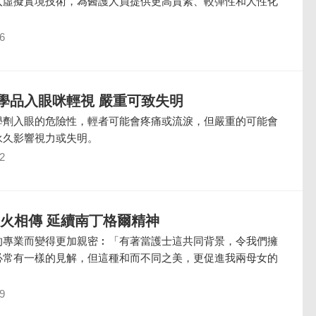
入虛擬實境技術，為醫護人員提供更高質素、較彈性和人性化
6
學品入眼咪輕視 嚴重可致失明
學劑入眼的危險性，輕者可能會疼痛或流淚，但嚴重的可能會
永久影響視力或失明。
2
薪火相傳 延續南丁格爾精神
的專業而變得更加親密︰「有著當護士這共同背景，令我們擁
必常有一樣的見解，但這種和而不同之美，更促進我兩母女的
9