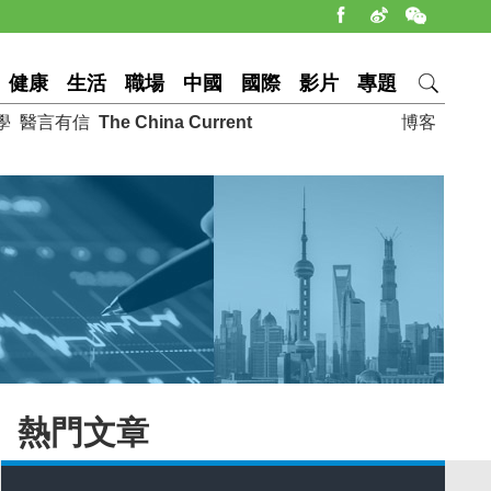
健康
生活
職場
中國
國際
影片
專題
學
醫言有信
The China Current
博客
熱門文章