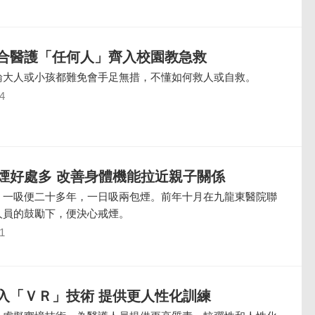
合醫護「任何人」齊入校園教急救
論大人或小孩都難免會手足無措，不懂如何救人或自救。
4
煙好處多 改善身體機能拉近親子關係
，一吸便二十多年，一日吸兩包煙。前年十月在九龍東醫院聯
人員的鼓勵下，便決心戒煙。
1
入「ＶＲ」技術 提供更人性化訓練