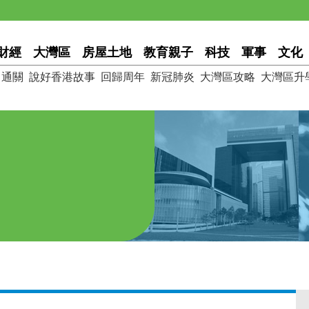
財經
大灣區
房屋土地
教育親子
科技
軍事
文化
通關
說好香港故事
回歸周年
新冠肺炎
大灣區攻略
大灣區升