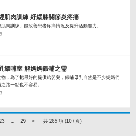
經肌肉訓練 紓緩膝關節炎疼痛
經肌肉訓練」能改善患者疼痛情況及提升活動能力。
9
乳餵哺室 解媽媽餵哺之需
食物，為了把最好的提供給嬰兒，餵哺母乳自然是不少媽媽們
哺之路一點也不容易。
3
23
...
29
>
共 285 項 (10 / 頁)