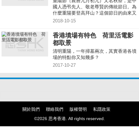
重陽節（農曆九月初九）又名秋祭，是中
國人憑弔先人、敬老尊賢的傳統節日。為
什麼重陽要登高拜山？這個節日的由來又
是怎樣？
2018-10-15
香港墳場有特色 荷里活電影
都取景
清明重陽，一年掃墓兩次，其實香港各墳
場的特點你又知幾多？
2017-10-27
關於我們
聯絡我們
版權聲明
私隱政策
©2026 思考香港. All rights reserved.