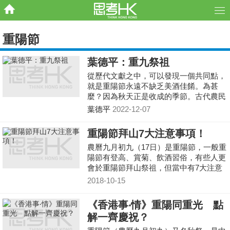
重陽節
葉德平：重九祭祖
從歷代文獻之中，可以發現一個共同點，
就是重陽節永遠不缺乏美酒佳餚。為甚
麼？因為秋天正是收成的季節。古代農民
一年到頭都在忙碌，好不容易盼到秋收，
葉德平
2022-12-07
當然要找一個理由讓自己放縱一下。在二
千多年前的《呂氏春秋・季秋紀》便提到
重陽節拜山7大注意事項！
「秋嘗」，即「秋祭」的活動。在「秋
農曆九月初九（17日）是重陽節，一般重
祭」這一天，農民會祭饗天帝與祖先，感
陽節有登高、賞菊、飲酒習俗，有些人更
謝他們一年來的照顧。
會於重陽節拜山祭祖，但當中有7大注意
事項不可不知，比如唔夠瞓，頭髮梳齊蔭
2018-10-15
都不適宜去。
《香港事‧情》重陽同重光 點
解一齊慶祝？