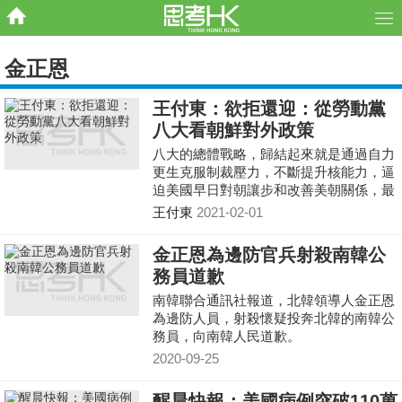
金正恩
王付東：欲拒還迎：從勞動黨
八大看朝鮮對外政策
八大的總體戰略，歸結起來就是通過自力
更生克服制裁壓力，不斷提升核能力，逼
迫美國早日對朝讓步和改善美朝關係，最
終為經濟發展取得出路。但八大的總體戰
王付東
2021-02-01
略也面臨着嚴峻挑戰。
金正恩為邊防官兵射殺南韓公
務員道歉
南韓聯合通訊社報道，北韓領導人金正恩
為邊防人員，射殺懷疑投奔北韓的南韓公
務員，向南韓人民道歉。
2020-09-25
醒晨快報：美國病例突破110萬