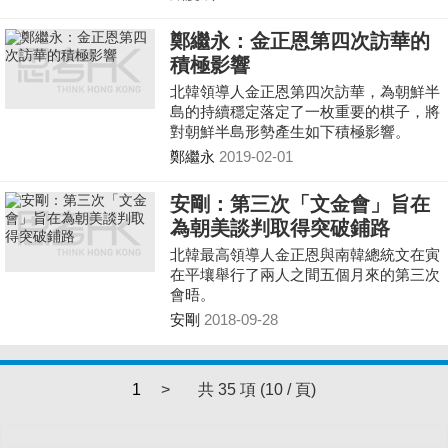
鄭繼永：金正恩第四次訪華的
積極影響
北韓領導人金正恩第四次訪華，為朝鮮半
島的持續穩定落定了一枚重要的棋子，將
對朝鮮半島形勢產生如下積極影響。
鄭繼永
2019-02-01
安剛：第三次「文金會」旨在
為朝美談判取得突破鋪路
北韓最高領導人金正恩與南韓總統文在寅
在平壤舉行了兩人之間五個月來的第三次
會晤。
安剛
2018-09-28
1
>
共 35 項 (10 / 頁)