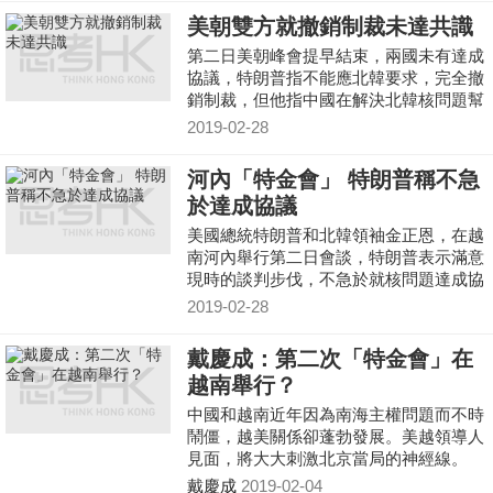
美朝雙方就撤銷制裁未達共識
第二日美朝峰會提早結束，兩國未有達成
協議，特朗普指不能應北韓要求，完全撤
銷制裁，但他指中國在解決北韓核問題幫
了很大忙。
2019-02-28
河內「特金會」 特朗普稱不急
於達成協議
美國總統特朗普和北韓領袖金正恩，在越
南河內舉行第二日會談，特朗普表示滿意
現時的談判步伐，不急於就核問題達成協
議，而金正恩就指，會盡力令峰會有良好
2019-02-28
成果。
戴慶成：第二次「特金會」在
越南舉行？
中國和越南近年因為南海主權問題而不時
鬧僵，越美關係卻蓬勃發展。美越領導人
見面，將大大刺激北京當局的神經線。
戴慶成
2019-02-04