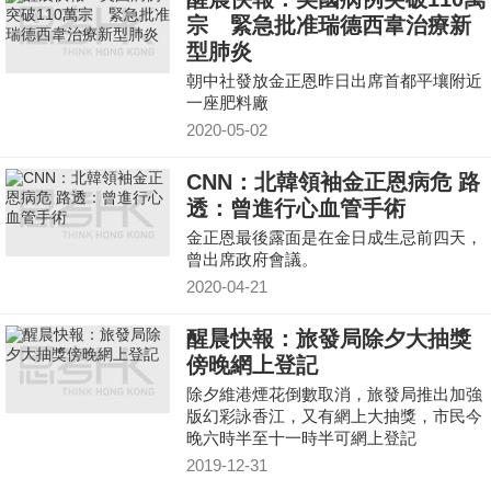
宗 緊急批准瑞德西韋治療新
型肺炎
朝中社發放金正恩昨日出席首都平壤附近
一座肥料廠
2020-05-02
CNN：北韓領袖金正恩病危 路
透：曾進行心血管手術
金正恩最後露面是在金日成生忌前四天，
曾出席政府會議。
2020-04-21
醒晨快報：旅發局除夕大抽獎
傍晚網上登記
除夕維港煙花倒數取消，旅發局推出加強
版幻彩詠香江，又有網上大抽獎，市民今
晚六時半至十一時半可網上登記
2019-12-31