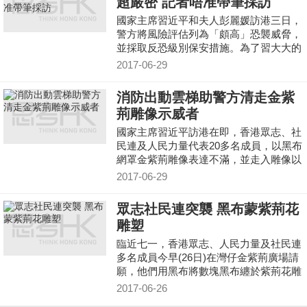
超嚴密 記者唔准帶筆採訪
國家主席習近平和夫人彭麗媛訪港三日，
警方將風險評估列為「頗高」恐襲威脅，
並採取反恐級別保安措施。為了習大大的
安全，就到場採訪的記者都不可以帶筆採
2017-06-29
訪!
消防出動雲梯助警方清走金紫
荊雕像示威者
國家主席習近平訪港在即，香港眾志、社
民連及人民力量代表20多名成員，以黑布
網罩金紫荊雕像表達不滿，並走入雕像以
鐵鏈綁起自己。
2017-06-29
眾志社民連突襲 黑布蒙紫荊花
雕塑
臨近七一，香港眾志、人民力量及社民連
多名成員今早(26日)在灣仔金紫荊廣場請
願，他們用黑布將數塊黑布纏於紫荊花雕
塑，表達對「一國兩制」的不滿，警方其
2017-06-26
後到場將黑布移走。