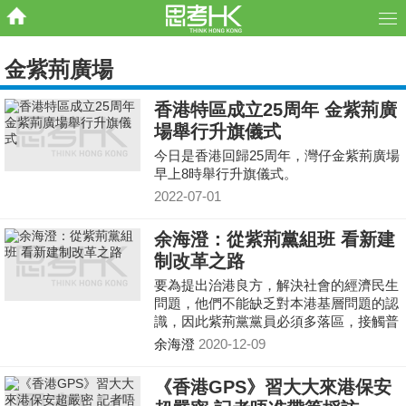
金紫荊廣場
香港特區成立25周年 金紫荊廣
場舉行升旗儀式
今日是香港回歸25周年，灣仔金紫荊廣場
早上8時舉行升旗儀式。
2022-07-01
余海澄：從紫荊黨組班 看新建
制改革之路
要為提出治港良方，解決社會的經濟民生
問題，他們不能缺乏對本港基層問題的認
識，因此紫荊黨黨員必須多落區，接觸普
羅大眾，而非在華麗的金融辦公室閉門造
余海澄
2020-12-09
車。
《香港GPS》習大大來港保安