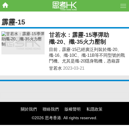
霹靂-15
甘若水：霹靂-15導彈助
殲-20、殲-35火力壓制
目前，霹靂-15已經廣泛列裝於殲-20、
殲-16、殲-10C、殲-11B等不同型號的戰
鬥機。尤其是殲-20隱身戰機，憑藉霹
靂-15的射程優勢，在與美軍F-22隱身戰
甘若水
2023-03-21
機的對抗時，將佔據火力打擊優勢。
關於我們
聯絡我們
版權聲明
私隱政策
©2026 思考香港. All rights reserved.