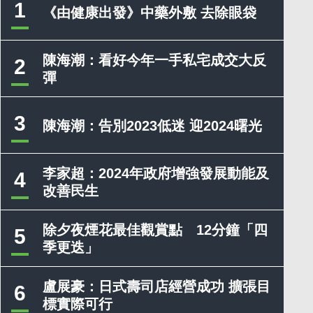
1
《由健康出發》中藥外敷 去除眼袋
陳海潮：看好今年一手私宅成交大反
2
彈
3
陳海潮：告別2023低迷 迎2024曙光
李家超：2024年政府增強發展動能及
4
改善民生
除夕夜煙花最佳觀賞點 12分鐘「四
5
季更迭」
盧展豪：日式壽司店經營成功 擴張目
6
標實際可行