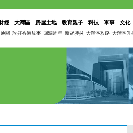
財經
大灣區
房屋土地
教育親子
科技
軍事
文化
通關
說好香港故事
回歸周年
新冠肺炎
大灣區攻略
大灣區升