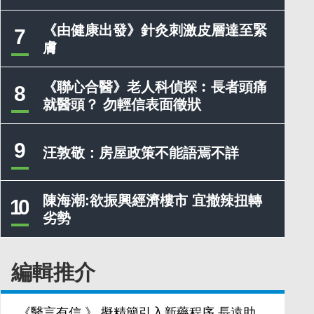
《由健康出發》針灸刺激皮層達至緊
7
膚
《聯心合醫》老人科偵探︰長者頭痛
8
就醫頭？ 勿輕信表面徵狀
9
汪敦敬：房屋政策不能語焉不詳
陳海潮:欲振興經濟樓市 宜撤辣扭轉
10
劣勢
編輯推介
《醫言有信 》 擬精簡引入新藥程序 長遠助