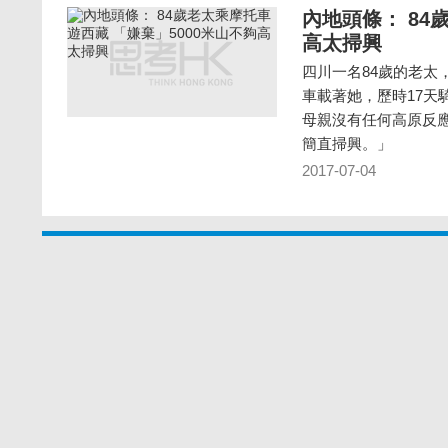
內地頭條： 84
高太掃興
四川一名84歲的老太
車載著她，歷時17天騎
母親沒有任何高原反
簡直掃興。」
2017-07-04