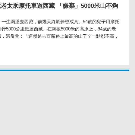
歲老太乘摩托車遊西藏 「嫌棄」5000米山不夠
，一生渴望去西藏，前幾天終於夢想成真。54歲的兒子用摩托
行5000公里抵達西藏。在海拔5000米的高原上，84歲的老
應，還反問：「這就是去西藏路上最高的山了？一點都不高，