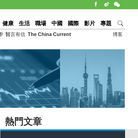
健康
生活
職場
中國
國際
影片
專題
學
醫言有信
The China Current
博客
熱門文章