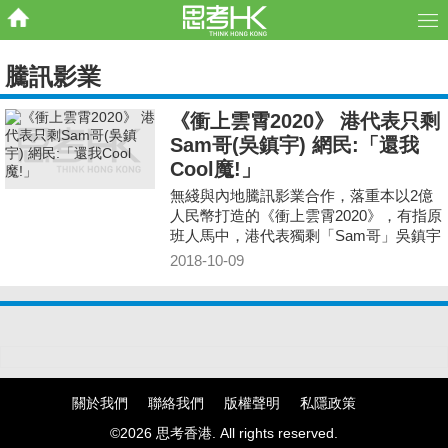
騰訊影業
《衝上雲霄2020》 港代表只剩
Sam哥(吳鎮宇) 網民:「還我
Cool魔!」
無綫與內地騰訊影業合作，落重本以2億
人民幣打造的《衝上雲霄2020》，有指原
班人馬中，港代表獨剩「Sam哥」吳鎮宇
參演。
2018-10-09
關於我們
聯絡我們
版權聲明
私隱政策
©2026 思考香港. All rights reserved.