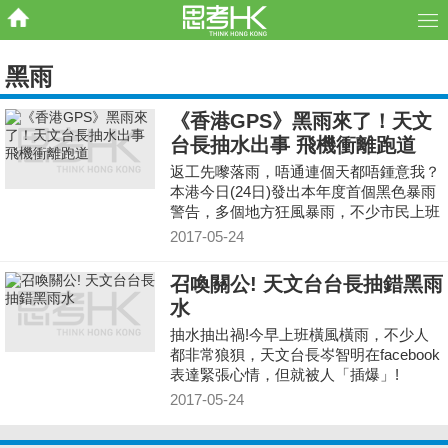
黑雨
《香港GPS》黑雨來了！天文
台長抽水出事 飛機衝離跑道
返工先嚟落雨，唔通連個天都唔鍾意我？
本港今日(24日)發出本年度首個黑色暴雨
警告，多個地方狂風暴雨，不少市民上班
上學時，即使有帶雨傘都濕晒！
2017-05-24
召喚關公! 天文台台長抽錯黑雨
水
抽水抽出禍!今早上班橫風橫雨，不少人
都非常狼狽，天文台長岑智明在facebook
表達緊張心情，但就被人「插爆」!
2017-05-24