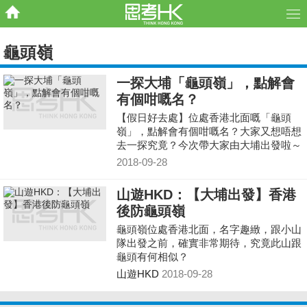
龜頭嶺
一探大埔「龜頭嶺」，點解會
有個咁嘅名？
【假日好去處】位處香港北面嘅「龜頭
嶺」，點解會有個咁嘅名？大家又想唔想
去一探究竟？今次帶大家由大埔出發啦～
2018-09-28
山遊HKD：【大埔出發】香港
後防龜頭嶺
龜頭嶺位處香港北面，名字趣緻，跟小山
隊出發之前，確實非常期待，究竟此山跟
龜頭有何相似？
山遊HKD
2018-09-28