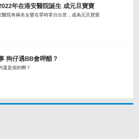
022年在港安醫院誕生 成元旦寶寶
港安醫院有兩名女嬰在零時零分出世，成為元旦寶寶
事 狗仔遇BB會呷醋？
的還是假的啊？