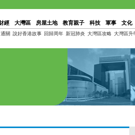
財經
大灣區
房屋土地
教育親子
科技
軍事
文化
通關
說好香港故事
回歸周年
新冠肺炎
大灣區攻略
大灣區升