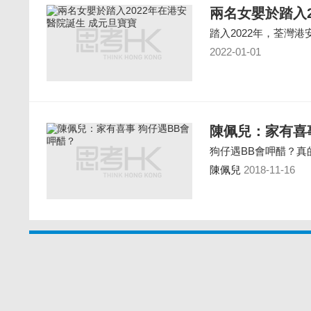
兩名女嬰於踏入2
踏入2022年，荃灣
2022-01-01
陳佩兒：家有喜
狗仔遇BB會呷醋？真
陳佩兒
2018-11-16