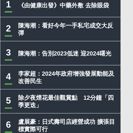
1
《由健康出發》中藥外敷 去除眼袋
陳海潮：看好今年一手私宅成交大反
2
彈
3
陳海潮：告別2023低迷 迎2024曙光
李家超：2024年政府增強發展動能及
4
改善民生
除夕夜煙花最佳觀賞點 12分鐘「四
5
季更迭」
盧展豪：日式壽司店經營成功 擴張目
6
標實際可行