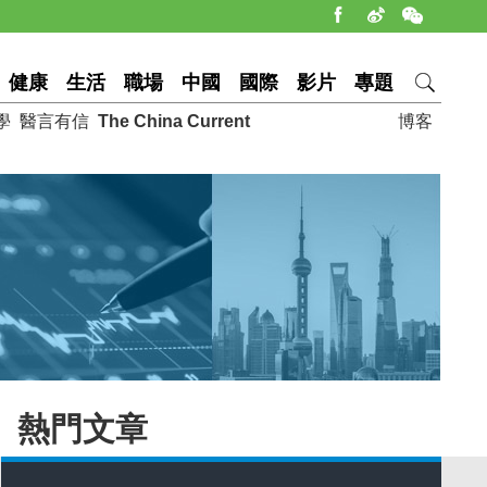
健康
生活
職場
中國
國際
影片
專題
學
醫言有信
The China Current
博客
熱門文章