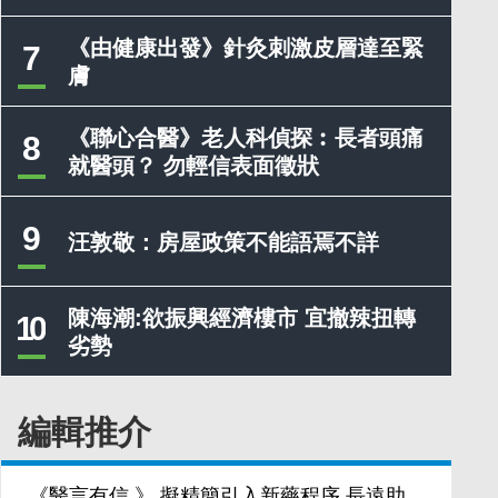
《由健康出發》針灸刺激皮層達至緊
7
膚
《聯心合醫》老人科偵探︰長者頭痛
8
就醫頭？ 勿輕信表面徵狀
9
汪敦敬：房屋政策不能語焉不詳
陳海潮:欲振興經濟樓市 宜撤辣扭轉
10
劣勢
編輯推介
《醫言有信 》 擬精簡引入新藥程序 長遠助