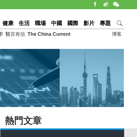
健康
生活
職場
中國
國際
影片
專題
學
醫言有信
The China Current
博客
熱門文章