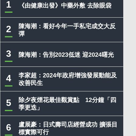
1
《由健康出發》中藥外敷 去除眼袋
陳海潮：看好今年一手私宅成交大反
2
彈
3
陳海潮：告別2023低迷 迎2024曙光
李家超：2024年政府增強發展動能及
4
改善民生
除夕夜煙花最佳觀賞點 12分鐘「四
5
季更迭」
盧展豪：日式壽司店經營成功 擴張目
6
標實際可行