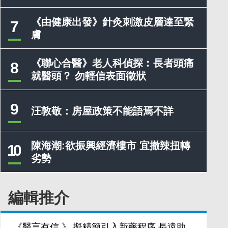
《由健康出發》針灸刺激皮層達至緊
7
膚
《聯心合醫》老人科偵探︰長者頭痛
8
就醫頭？ 勿輕信表面徵狀
9
汪敦敬：房屋政策不能語焉不詳
陳海潮:欲振興經濟樓市 宜撤辣扭轉
10
劣勢
編輯推介
《醫言有信 》 擬精簡引入新藥程序 長遠助