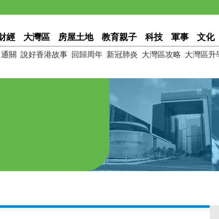
財經
大灣區
房屋土地
教育親子
科技
軍事
文化
通關
說好香港故事
回歸周年
新冠肺炎
大灣區攻略
大灣區升