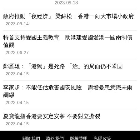
2023-09-18
政府推動「夜經濟」 梁錦松：香港一向大市場小政府
2023-09-14
特首支持愛國主義教育 助港建愛國愛港一國兩制價
值觀
2023-06-27
鄭雁雄：「港獨」是死路 「治」的局面仍不鞏固
2023-04-15
李家超：不能低估危害國安風險 需增憂患意識未雨
綢繆
2023-04-15
夏寶龍指香港要安定安寧 不要對立撕裂
2023-04-15
關於我們
聯絡我們
版權聲明
私隱政策