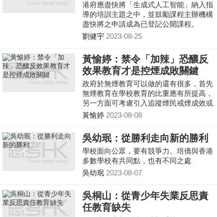
港府應盡快將「生成式人工智能」納入指
導的培訓主題之中，並鼓勵課程主辦機構
盡快將之申請成為已登記公開課程。
劉健宇
2023-08-25
黃愉婷：禁令「加辣」恐釀反
效果教育才是控煙成敗關鍵
政府於無煙教育可以做的還有很多，首先
無煙教育在學校教育的比重應有所提高，
另一方面可考慮引入追蹤煙民戒煙成效或
表現的服務，配合教育及獎勵並行的機
黃愉婷
2023-08-08
制，提升計劃成效。
吳幼珉：從勝利走向新的勝利
學校面向公眾，要有競爭力。培僑與香港
多數學校有共同點，也有不同之處
吳幼珉
2023-08-07
吳桐山：從青少年失業反思責
任教育缺失