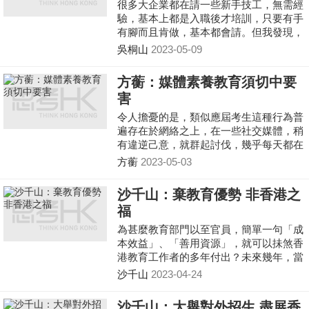
很多大企業都在請一些新手技工，無需經
驗，基本上都是入職後才培訓，只要有手
有腳而且肯做，基本都會請。但我發現，
年輕人之所以失業，不是因為沒有工作機
吳桐山
2023-05-09
會，而且他們根本不想做。這不禁令我反
思，是否是我們的教育出了問題，才令他
方蘅：媒體素養教育須切中要
們失去積極向上的動力呢？
害
令人擔憂的是，類似應屆考生這種行為普
遍存在於網絡之上，在一些社交媒體，稍
有違逆己意，就群起討伐，幾乎每天都在
發生。
方蘅
2023-05-03
沙千山：棄教育優勢 非香港之
福
為甚麼教育部門以至官員，簡單一句「成
本效益」、「善用資源」，就可以抺煞香
港教育工作者的多年付出？未來幾年，當
一間間學校被迫退場、以百計教師被迫離
沙千山
2023-04-24
開教育界，他們或因學校結束而提早退休
或離職，香港教育的優勢和影響力是擴展
沙千山：大舉對外招生 盡展香