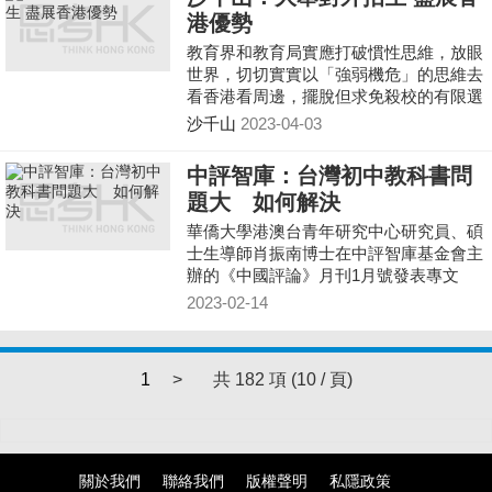
還是萎縮呢？
港優勢
教育界和教育局實應打破慣性思維，放眼
世界，切切實實以「強弱機危」的思維去
看香港看周邊，擺脫但求免殺校的有限選
擇中，以面向藍海勇敢迎挑戰的膽識，積
沙千山
2023-04-03
極招收海內外各學段學生，協力營建國際
教育樞紐，再寫香江的教育新傳奇吧。
中評智庫：台灣初中教科書問
題大 如何解決
華僑大學港澳台青年研究中心研究員、碩
士生導師肖振南博士在中評智庫基金會主
辦的《中國評論》月刊1月號發表專文
《台灣地區初中政治教科書「國家觀念」
2023-02-14
變遷研究》，作者認為：政治科直接教授
學生政治常識、構建學生的國家觀念，就
國家認同教育而言，政治科承載的責任極
1
>
共 182 項 (10 / 頁)
大。採用定量的內容分析法，發現二十多
年來台灣初中政治教科書的國家觀念呈現
不斷「去中國化」同時「台灣化」上升的
趨勢。鑒於學校政治教育對學生國家觀念
的影響較大，當下台灣青年的國家認同危
關於我們
聯絡我們
版權聲明
私隱政策