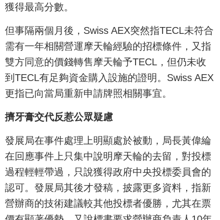
獲得最高分數。
但事隔兩個月後，Swiss AEX突然指TECL未符合
需有一年相關營運摩天輪經驗的招標條件，又指
雙方同意的價錢轉售摩天輪予TECL，但仍未收
到TECL有足夠資金購入設施的證明。Swiss AEX
更指已向當局重新申請牌照相關事宜。
擠牙膏交代反惹公眾疑慮
發展局在事件處理上明顯處於被動，局長黃偉綸
在回應事件上只集中說明摩天輪的去留，對投標
過程輕輕帶過，只說獲得政府中央投標委員會的
認可。發展局其後才發稿，披露更多資料，指新
營辦商的技術建議較其他投標者優勝，尤其在票
價有顯著優勢，又說標書要求營辦商負責人10年