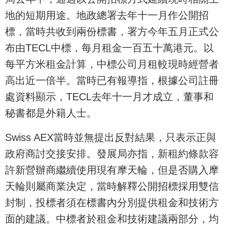
地的短期用途。地政總署去年十一月作公開招
標，當時共收到兩份標書，署方今年五月正式公
布由TECL中標，每月租金一百五十萬港元。以
每平方米租金計算，中標公司月租較現時經營者
高出近一倍半。當時已有報導指，根據公司註冊
處資料顯示，TECL去年十一月才成立，董事和
秘書都是外籍人士。
Swiss AEX當時並無提出反對結果，只表示正與
政府商討交接安排。發展局亦指，新租約條款容
許新營辦商繼續使用現有摩天輪，但是否購入摩
天輪則屬商業決定，當時解釋公開招標採用雙信
封制，投標者須在標書內分別提供租金和技術方
面的建議。中標者於租金和技術建議兩部分，均