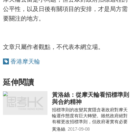
公平性，以及日後有關項目的安排，才是局方需
要關注的地方。
文章只屬作者觀點，不代表本網立場。
香港摩天輪
延伸閱讀
黃洛絲：從摩天輪看招標準則
與合約精神
招標準則的改變其實隱含著政府對摩天
輪運作態度有巨大轉變。雖然政府絕對
有權更改招標準則，但政府著實有必要
向公眾及營運商合解釋，不能得過且
黃洛絲
2017-09-08