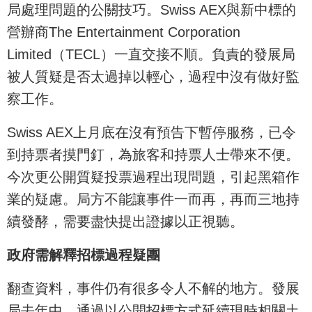
局處理問題的公關技巧。Swiss AEX與新中標的
營辦商The Entertainment Corporation
Limited（TECL）一直交接不順。負責的發展局
被人質疑是否太過掉以輕心，過程中沒有做好監
察工作。
Swiss AEX上月底在沒有預告下暫停服務，已令
到持票者摸門釘，為旅客和持票人士帶來不便。
今次更公開質疑投票過程出現問題，引起黑箱作
業的疑慮。局方不能讓事件一而再，再而三地持
續發酵，需要盡快提出證據以正視聽。
政府需解釋招標過程疑團
翻查資料，事件仍有很多令人不解的地方。發展
局去年中，通過以公開招標方式延續現時相關土