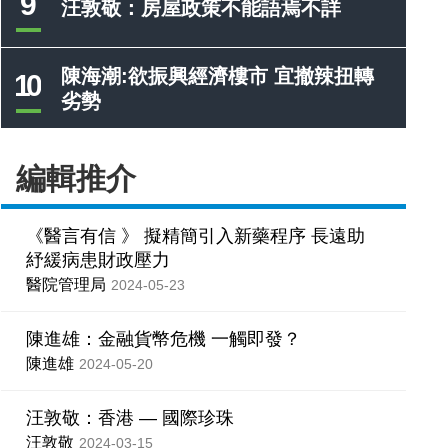
9
汪敦敬：房屋政策不能語焉不詳
陳海潮:欲振興經濟樓市 宜撤辣扭轉
10
劣勢
編輯推介
《醫言有信 》 擬精簡引入新藥程序 長遠助
紓緩病患財政壓力
醫院管理局
2024-05-23
陳進雄：金融貨幣危機 一觸即發？
陳進雄
2024-05-20
汪敦敬：香港 — 國際珍珠
汪敦敬
2024-03-15