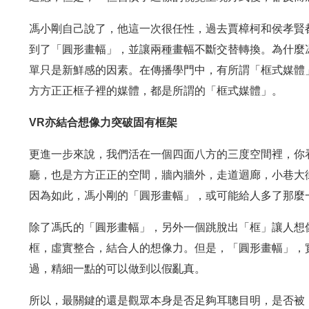
馮小剛自己說了，他這一次很任性，過去賈樟柯和侯孝賢
到了「圓形畫幅」，並讓兩種畫幅不斷交替轉換。為什麼
單只是新鮮感的因素。在傳播學門中，有所謂「框式媒體
方方正正框子裡的媒體，都是所謂的「框式媒體」。
VR亦結合想像力突破固有框架
更進一步來說，我們活在一個四面八方的三度空間裡，你
廳，也是方方正正的空間，牆內牆外，走道迴廊，小巷大
因為如此，馮小剛的「圓形畫幅」，或可能給人多了那麼
除了馮氏的「圓形畫幅」，另外一個跳脫出「框」讓人想像或喘息的
框，虛實整合，結合人的想像力。但是，「圓形畫幅」，
過，精細一點的可以做到以假亂真。
所以，最關鍵的還是觀眾本身是否足夠耳聰目明，是否被