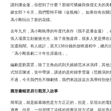
講到潘金蓮，你想到了什麼？那個可憐嫁與侏儒丈夫的美
媚女郎？今天，我們暫時不聊《金瓶梅》。如果你有在關
馮小剛玩出了新的花樣。
去年九月，馮小剛執導的年度代表作《我不是潘金蓮》，在
張入場票立刻被搶光光，除了座無虛席，很多人更是擠在
況還熱鬧。有人統計，當天138分鐘的放映過程中，總共
「馮小剛喜劇二十年生涯最佳」。
編劇是劉震雲，除了主角由武則天娘娘范冰冰演繹，其他
式預言陳述，笑中帶淚，講述的是村婦李雪蓮（范爺演的
不過，今天我們先不聊劇情，我們來說說這次馮導特別使
圓形畫幅更易引觀眾入故事
簡單說，就是銀幕雖然是方方正正的，但是，呈現出的電
適應，但是，一但習慣了這樣的視覺呈現方式後，卻反而