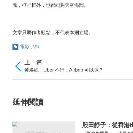
魂，框裡框外，也都能夠天空海闊。
文章只屬作者觀點，不代表本網立場。
電影
,
VR
上一篇
黃洛絲：Uber 不行，Airbnb 可以嗎？
延伸閱讀
殷田靜子：從香港