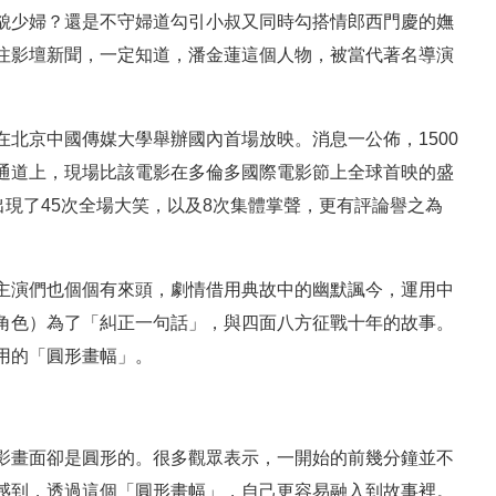
貌少婦？還是不守婦道勾引小叔又同時勾搭情郎西門慶的嫵
注影壇新聞，一定知道，潘金蓮這個人物，被當代著名導演
北京中國傳媒大學舉辦國內首場放映。消息一公佈，1500
通道上，現場比該電影在多倫多國際電影節上全球首映的盛
出現了45次全場大笑，以及8次集體掌聲，更有評論譽之為
主演們也個個有來頭，劇情借用典故中的幽默諷今，運用中
角色）為了「糾正一句話」，與四面八方征戰十年的故事。
用的「圓形畫幅」。
影畫面卻是圓形的。很多觀眾表示，一開始的前幾分鐘並不
感到，透過這個「圓形畫幅」，自己更容易融入到故事裡。