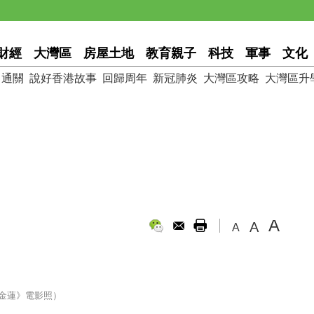
財經
大灣區
房屋土地
教育親子
科技
軍事
文化
通關
說好香港故事
回歸周年
新冠肺炎
大灣區攻略
大灣區升
A
A
A
金蓮》電影照）