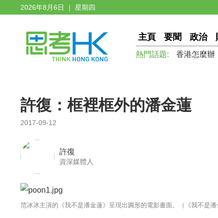
2026年8月6日 ｜ 星期四
主頁
要聞
政治
熱門話題:
香港怎麼辦
許復：框裡框外的潘金蓮
2017-09-12
許復
資深媒體人
范冰冰主演的《我不是潘金蓮》呈現出圓形的電影畫面。（《我不是潘