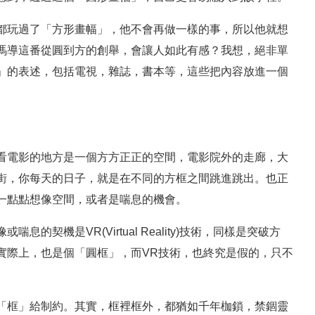
都玩過了「方形畫幅」，他不會再做一樣的事，所以他就想
馮導這番從圓到方的創舉，會讓人如此有感？我想，絕非單
」的表述，包括電視，雜誌，書本等，這些把內容放進一個
看電影的地方是一個方方正正的空間，電影院外的走廊，大
街，你每天的日子，就是在不同的方框之間跳進跳出。也正
一點點想像空間，或者是喘息的機會。
契機是VR(Virtual Reality)技術，同樣是突破方
實際上，也是個「圓框」，而VR技術，也終究是假的，只不
「框」給制約。其實，框裡框外，都猶如千年枷鎖，禁錮靈