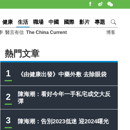
健康
生活
職場
中國
國際
影片
專題
學
醫言有信
The China Current
博客
熱門文章
1
《由健康出發》中藥外敷 去除眼袋
陳海潮：看好今年一手私宅成交大反
2
彈
3
陳海潮：告別2023低迷 迎2024曙光