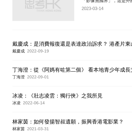
「影像無國界」，這是外
2023-03-14
戴慶成：是消費報復還是表達政治訴求？ 港產片東
戴慶成
2022-09-19
丁海澄：從《阿媽有咗第二個》 看本地青少年成長
丁海澄
2022-09-01
冰凌：《壯志凌雲：獨行俠》之我所見
冰凌
2022-06-14
林家茵：如何發揚智叔遺願，振興香港電影業？
林家茵
2021-03-31