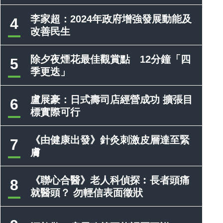
李家超：2024年政府增強發展動能及
4
改善民生
除夕夜煙花最佳觀賞點 12分鐘「四
5
季更迭」
盧展豪：日式壽司店經營成功 擴張目
6
標實際可行
《由健康出發》針灸刺激皮層達至緊
7
膚
《聯心合醫》老人科偵探︰長者頭痛
8
就醫頭？ 勿輕信表面徵狀