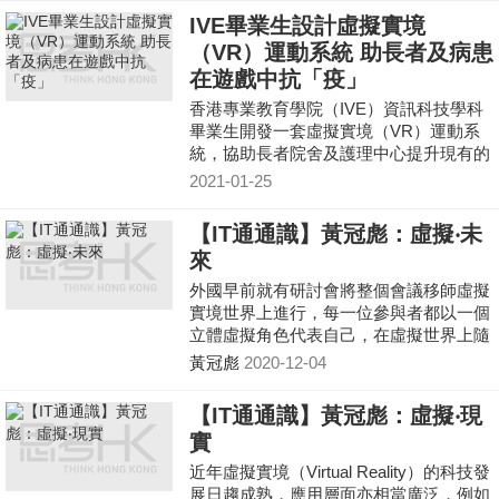
術的親子遊戲《The Pig City》。為改善
IVE畢業生設計虛擬實境
遊戲，他們曾在市集擺攤位供市民試玩，
（VR）運動系統 助長者及病患
更有玩家「課金」鼓勵團隊，成為團隊的
在遊戲中抗「疫」
創業契機。
香港專業教育學院（IVE）資訊科技學科
畢業生開發一套虛擬實境（VR）運動系
統，協助長者院舍及護理中心提升現有的
健身器材，變身為3D電競遊戲，讓用家
2021-01-25
在遊戲中抗「疫」。
【IT通通識】黃冠彪：虛擬‧未
來
外國早前就有研討會將整個會議移師虛擬
實境世界上進行，每一位參與者都以一個
立體虛擬角色代表自己，在虛擬世界上隨
意走動、交換卡片、閒聊及參與論壇，就
黃冠彪
2020-12-04
好像遊戲「模擬人生」一樣，為與會者帶
生全新體驗。
【IT通通識】黃冠彪：虛擬‧現
實
近年虛擬實境（Virtual Reality）的科技發
展日趨成熟，應用層面亦相當廣泛，例如