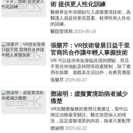
術 提供更人性化訓練
醫療界近年亦開始引入虛擬實境技術，為
醫護人員提供更高質素、較彈性和人性化
的訓練。
醫院管理局
2019-05-16
張樂芹：VR技術發展日益千里
官商民合作讓年輕人掌握技術
VR 可以提供有如身臨其境的體驗，而且
不受任何地點及時間等因素限制，除了應
用在娛樂、遊戲及生活以外，在教育層面
的應用也越來越廣泛。
張樂芹
2019-03-27
鄧淑明：虛擬實境助病者減少
痛楚
VR在醫療服務的應用日漸廣泛，當中以
痛症治療最受關注。醫生按照病人的情
況，設定虛擬場景的內容，病者只要配帶
搭載VR技術的眼鏡裝置，便能投入虛擬
鄧淑明
2019-02-22
境界，有效分散腦部接收痛楚信息，緩和