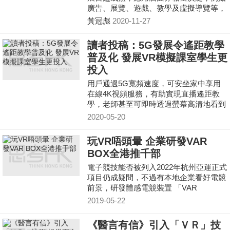
廣告、展覽、遊戲、教學及虛擬導覽等，
讓用家享受豐富的感官體驗。以下筆者跟
黃冠彪
2020-11-27
大家談談虛擬實境成為創科界一大潮流及
被廣泛應用的原因。
讀者投稿：5G發展令遙距教學
普及化 發展VR模擬課室學生更
投入
用戶通過5G寬頻速度，可安坐家中享用
在線4K視頻服務，有助實現直播遙距教
學，老師甚至可即時透過螢幕高清地看到
學生的字跡，甚至發展VR模擬課室授
2020-05-20
課，學生投入感更大。
玩VR唔頭暈 企業研發VAR
BOX全港推千部
電子競技能否被列入2022年杭州亞運正式
項目仍成疑問，不過有本地企業看好電競
前景，研發體感電競裝置 「VAR
BOX」，克服傳統VR會令玩家暈昡的問
2019-05-22
題，成功打入日本及台灣市場，未來一年
會在香港引入超過1000部。
《醫言有信》引入「ＶＲ」技