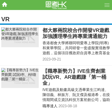
VR
都大夥兩院校合作開發VR遊戲
加強護理學生跨專業溝通能力
香港都會大學將聯同明愛專上學院(明專)
和東華學院，共同研發一套虛擬實境教學
遊戲，這個項目獲政府自資專上教育基金
轄下的質素提升支援計劃撥款797萬港
2023-09-21
元，最快在2025年投入使用，為三間自資
院校共約2800名護理和物理治療本科生提
【職專新勢力】IVE生齊創業
供模擬訓練，加強學生對跨專業溝通的理
試玩VR、AR遊戲賺「第一桶
解和提升實踐能力。
金」
IVE遊戲及動畫高級文憑畢業生江昀達、
陳頌義、林振方、阮文傑及楊港希，在疫
情期間成立資訊科技方案初創公司，協助
商業客戶數碼化，提升運作效率。 五人
職專達人
2023-08-18
在IVE讀書時已合作開發結合VR及AR技