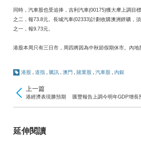
同時，汽車股也受追捧，吉利汽車(00175)獲大摩上調目標價
之二，報73.8元。長城汽車(02333)計劃收購澳洲鋰
之一，報9.73元。
港股本周只有三日市，周四將因為中秋節假期休市。內地
港股
,
道指
,
騰訊
,
澳門
,
賭業股
,
汽車股
,
內銀
上一篇
港經濟表現勝預期 匯豐報告上調今明年GDP增長
延伸閱讀