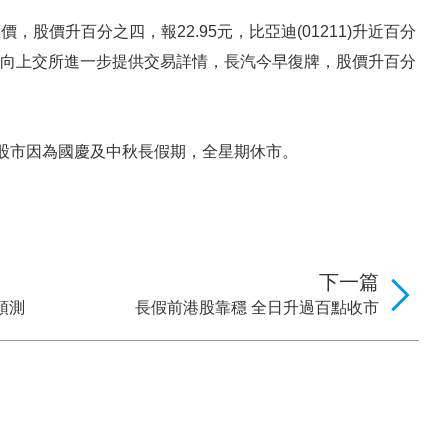
，股價升百分之四，報22.95元，比亞迪(01211)升近百分
礦，須向上交所進一步提供交易詳情，長汽今早復牌，股價升百分
股市因為國慶及中秋長假期，全星期休市。
下一篇
預測
長假前港股靠穩 全日升過百點收市