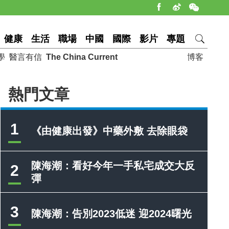
健康
生活
職場
中國
國際
影片
專題
學
醫言有信
The China Current
博客
熱門文章
1
《由健康出發》中藥外敷 去除眼袋
陳海潮：看好今年一手私宅成交大反
2
彈
3
陳海潮：告別2023低迷 迎2024曙光