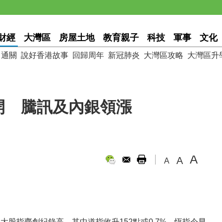
財經
大灣區
房屋土地
教育親子
科技
軍事
文化
通關
說好香港故事
回歸周年
新冠肺炎
大灣區攻略
大灣區升
開 騰訊及內銀領漲
A
A
A
大股指齊創紀錄高，其中道指收升152點或0.7%。恆指今早