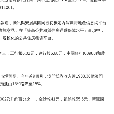
11061。
內地媒體報道，騰訊與安居集團同被初步定為深圳房地產信息網平台
實施意見，在「提高公共租賃住房運營保障水平」事項中，
、規模化的公共住房租賃平台。
之三，工行報6.02元，建行報6.68元，中國銀行(03988)和農
勝市場預期。今年首9個月，澳門博彩收入達1933.38億澳門
預測由16%略降至15%。
0027)升約百分之一，金沙報41元，銀娛報55.6元，新濠國