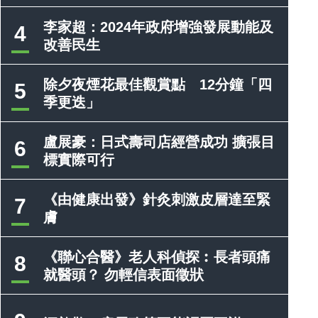
李家超：2024年政府增強發展動能及
4
改善民生
除夕夜煙花最佳觀賞點 12分鐘「四
5
季更迭」
盧展豪：日式壽司店經營成功 擴張目
6
標實際可行
《由健康出發》針灸刺激皮層達至緊
7
膚
《聯心合醫》老人科偵探︰長者頭痛
8
就醫頭？ 勿輕信表面徵狀