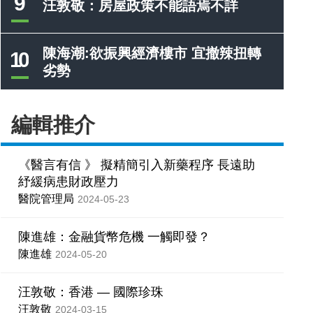
9
汪敦敬：房屋政策不能語焉不詳
陳海潮:欲振興經濟樓市 宜撤辣扭轉
10
劣勢
編輯推介
《醫言有信 》 擬精簡引入新藥程序 長遠助
紓緩病患財政壓力
醫院管理局
2024-05-23
陳進雄：金融貨幣危機 一觸即發？
陳進雄
2024-05-20
汪敦敬：香港 — 國際珍珠
汪敦敬
2024-03-15