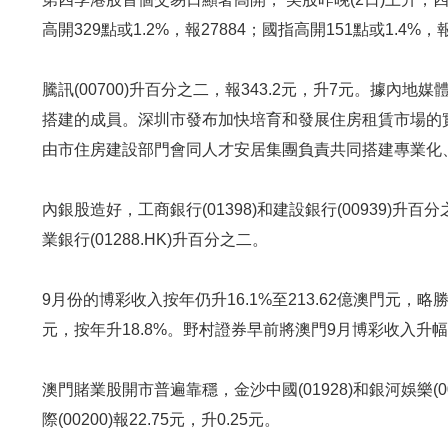
高開329點或1.2%，報27884；國指高開151點或1.4%，報
騰訊(00700)升百分之二，報343.2元，升7元。據
搭建的成員。深圳市發布加快培育和發展住房租賃市場的
由市住房建設部門會同人才安居集團負責共同搭建專業化
內銀股造好，工商銀行(01398)和建設銀行(00939)升百分
業銀行(01288.HK)升百分之二。
9月份的博彩收入按年仍升16.1%至213.62億澳門元，略
元，按年升18.8%。野村證券早前將澳門9月博彩收入升幅
澳門賭業股開市普遍靠穩，金沙中國(01928)和銀河娛樂(0
際(00200)報22.75元，升0.25元。