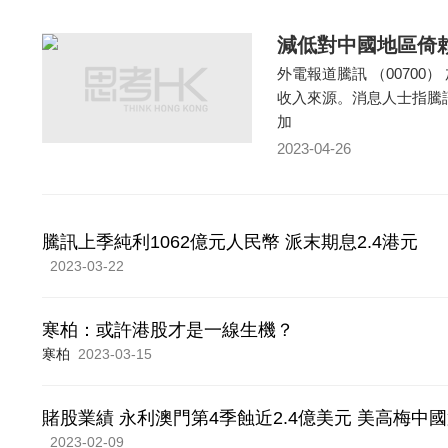
減低對中國地區倚
外電報道騰訊 （0070
收入來源。消息人士指騰
加
2023-04-26
騰訊上季純利1062億元人民幣 派末期息2.4港元
2023-03-22
寒柏：或許港股才是一線生機？
寒柏
2023-03-15
賭股業績 永利澳門第4季蝕近2.4億美元 美高梅中國
2023-02-09