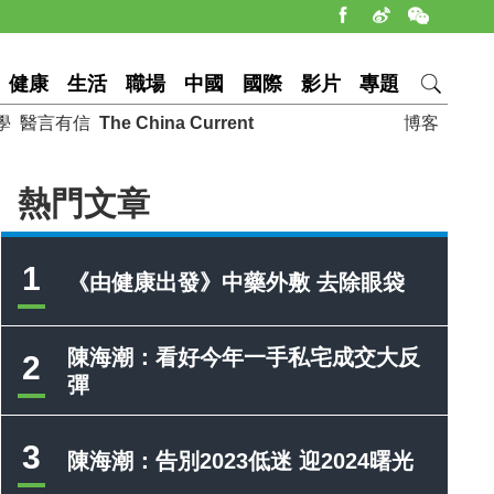
健康
生活
職場
中國
國際
影片
專題
學
醫言有信
The China Current
博客
熱門文章
1
《由健康出發》中藥外敷 去除眼袋
陳海潮：看好今年一手私宅成交大反
2
彈
3
陳海潮：告別2023低迷 迎2024曙光