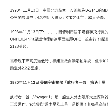
1993年11月13日，中國北方航空一架編號為B-2141的
公里的農田中，4名機組人員及8名旅客死亡，60人受傷。
1993年11月13日下午，」，因管制用語不規範和飛行
QNH1024hPa錯誤地理解為場面氣壓QFE，並進行
2128英尺。
當發現下降高度過低時，機組重啟自動駕駛系統，但未加
跑道外2.2公里處。
1980年11月13日 美國宇宙飛船「航行者一號」掠過土星
航行者一號（Voyager 1）是一艘無人外太陽系太空探測器
正常運作。它曾到訪過木星及土星，是提供了其衞星高解