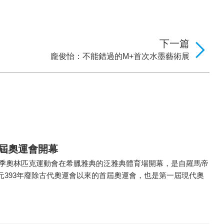
下一篇
龐俊怡：不能錯過的M+首次水墨藝術展
一屆奧運會開幕
屆夏季奧林匹克運動會在希臘雅典的泛雅典體育場開幕，是自羅馬帝
元393年廢除古代奧運會以來的首屆奧運會，也是第一屆現代奧