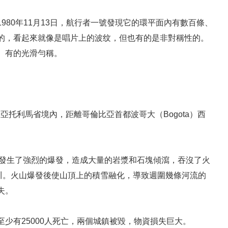
80年11月13日，航行者一號發現它的環平面內有數百條、
的，看起來就像是唱片上的波纹，但也有的是非對稱性的。
、有的光滑勻稱。
哥倫比亞托利馬省境內，距離哥倫比亞首都波哥大（Bogota）西
斯火山發生了強烈的爆發，造成大量的岩漿和石塊傾瀉，吞沒了火
川。火山爆發後使山頂上的積雪融化，導致週圍幾條河流的
失。
少有25000人死亡，兩個城鎮被毀，物資損失巨大。