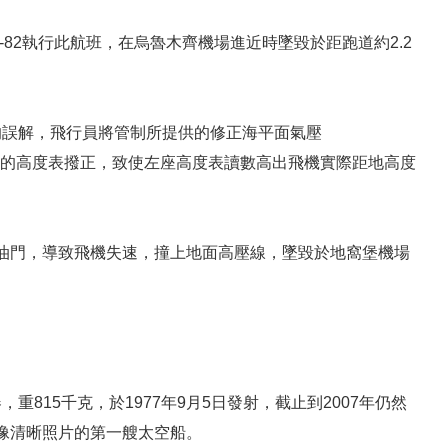
MD-82執行此航班，在烏魯木齊機場進近時墜毀於距跑道約2.2
員的誤解，飛行員將管制所提供的修正海平面氣壓
了錯誤的高度表撥正，致使左座高度表讀數高出飛機實際距地高度
油門，導致飛機失速，撞上地面高壓線，墜毀於地窩堡機場
，重815千克，於1977年9月5日發射，截止到2007年仍然
像清晰照片的第一艘太空船。