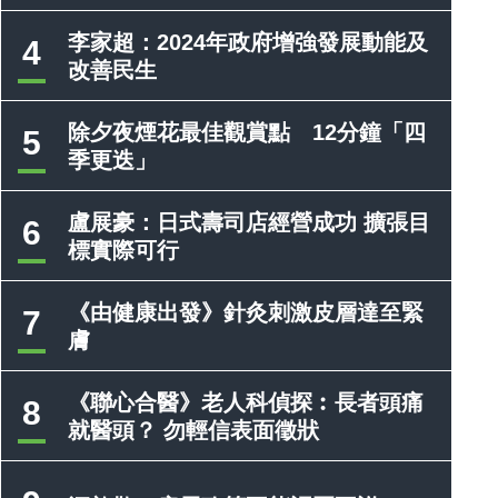
李家超：2024年政府增強發展動能及
4
改善民生
除夕夜煙花最佳觀賞點 12分鐘「四
5
季更迭」
盧展豪：日式壽司店經營成功 擴張目
6
標實際可行
《由健康出發》針灸刺激皮層達至緊
7
膚
《聯心合醫》老人科偵探︰長者頭痛
8
就醫頭？ 勿輕信表面徵狀