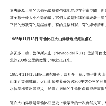
過去認為土星的六條光環整齊勻稱地展現在宇宙空間，但19
甚至數千條大小不等的環，它們大多是對稱的環繞著土星
它們的形狀有的是鋸齒形、有的是輻射狀。有的線條清晰
1985年11月13日 哥倫比亞火山爆發造成嚴重傷亡
奈瓦多．德．魯伊斯火山（Nevado del Ruiz）位於
北約200多公里的位置，海拔5321米。
1985年11月13日晚上9時08分，奈瓦多．德．魯伊
山附近幾個城鎮。火山山頂覆蓋著超過200平方公里的冰
水位暴漲並泛濫成災，給附近居民的生命財產造成嚴重損
這次火山爆發是哥倫比亞歷史上最嚴重的一次自然災害，至