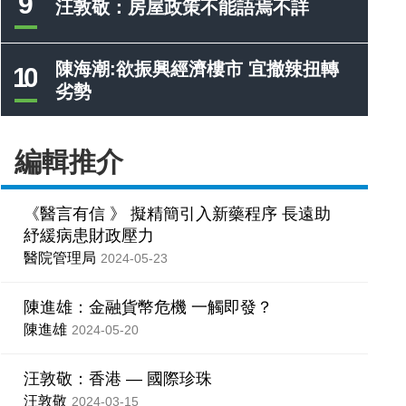
9
汪敦敬：房屋政策不能語焉不詳
陳海潮:欲振興經濟樓市 宜撤辣扭轉
10
劣勢
編輯推介
《醫言有信 》 擬精簡引入新藥程序 長遠助
紓緩病患財政壓力
醫院管理局
2024-05-23
陳進雄：金融貨幣危機 一觸即發？
陳進雄
2024-05-20
汪敦敬：香港 — 國際珍珠
汪敦敬
2024-03-15