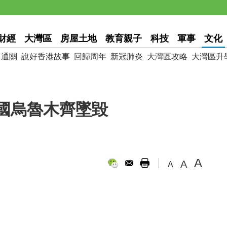
財經
大灣區
房屋土地
教育親子
科技
軍事
文化
通關
說好香港故事
回歸周年
新冠肺炎
大灣區攻略
大灣區升
國烏魯木齊墜毀
A
A
A