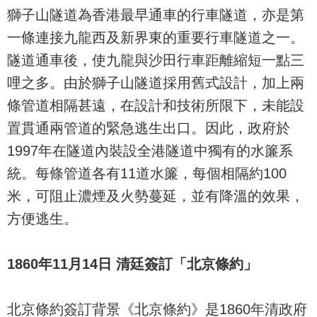
獅子山隧道為香港最早通車的行車隧道，亦是第
一條連接九龍西及新界東的重要行車隧道之一。
隧道通車後，使九龍與沙田行車距離縮短一點三
哩之多。由於獅子山隧道採用舊式設計，加上兩
條管道相隔甚遠，在設計和技術所限下，未能設
置貫通兩管道的緊急逃生出口。因此，政府於
1997年在隧道內裝設全港隧道中獨有的水簾系
統。每條管道各有11道水簾，每個相隔約100
米，可阻止濃煙及火勢蔓延，並有降溫的效果，
方便逃生。
1860年11月14日 清廷簽訂「北京條約」
北京條約簽訂背景《北京條約》是1860年清政府