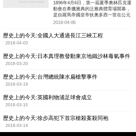
1896年4月6日，第一屆夏季奧林匹克運
動會在希臘雅典的泛雅典體育場開幕，
是自羅馬帝國皇帝狄奧多西一世在公元
393年廢除古代奧運會以來的首屆奧運
2018-04-06
會，也是第一屆現代奧林匹克運動會。
歷史上的今天:全國人大通過長江三峽工程
2018-04-03
歷史上的今天:日本真理教發動東京地鐵沙林毒氣事件
2018-03-20
歷史上的今天:台灣總統陳水扁槍擊事件
2018-03-19
歷史上的今天:英國利物浦足球會成立
2018-03-15
歷史上的今天:徐步高犯下首宗槍殺案殺同袍
2018-03-14