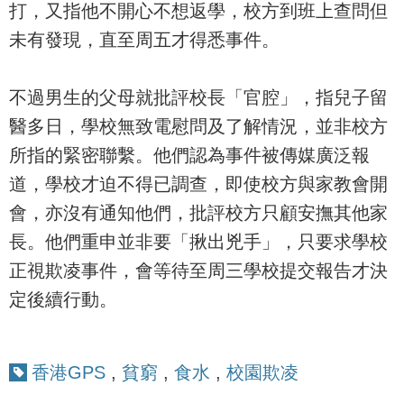
打，又指他不開心不想返學，校方到班上查問但
未有發現，直至周五才得悉事件。
不過男生的父母就批評校長「官腔」，指兒子留
醫多日，學校無致電慰問及了解情況，並非校方
所指的緊密聯繫。他們認為事件被傳媒廣泛報
道，學校才迫不得已調查，即使校方與家教會開
會，亦沒有通知他們，批評校方只顧安撫其他家
長。他們重申並非要「揪出兇手」，只要求學校
正視欺凌事件，會等待至周三學校提交報告才決
定後續行動。
香港GPS
,
貧窮
,
食水
,
校園欺凌