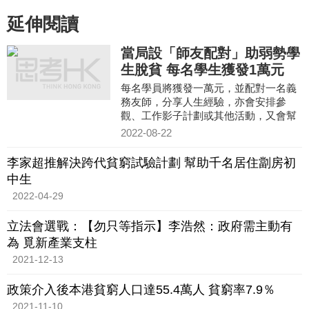
延伸閱讀
當局設「師友配對」助弱勢學
生脫貧 每名學生獲發1萬元
每名學員將獲發一萬元，並配對一名義
務友師，分享人生經驗，亦會安排參
觀、工作影子計劃或其他活動，又會幫
助培養正確理財觀念。
2022-08-22
李家超推解決跨代貧窮試驗計劃 幫助千名居住劏房初
中生
2022-04-29
立法會選戰：【勿只等指示】李浩然：政府需主動有
為 覓新產業支柱
2021-12-13
政策介入後本港貧窮人口達55.4萬人 貧窮率7.9％
2021-11-10