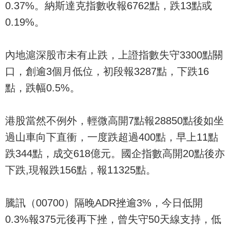
0.37%。納斯達克指數收報6762點，跌13點或
0.19%。
內地滬深股市未有止跌，上證指數失守3300點關
口，創逾3個月低位，初段報3287點，下跌16
點，跌幅0.5%。
港股當然不例外，輕微高開7點報28850點後如坐
過山車向下直衝，一度跌超過400點，早上11點
跌344點，成交618億元。國企指數高開20點後亦
下跌,現報跌156點，報11325點。
騰訊（00700）隔晚ADR挫逾3%，今日低開
0.3%報375元後再下挫，曾失守50天線支持，低