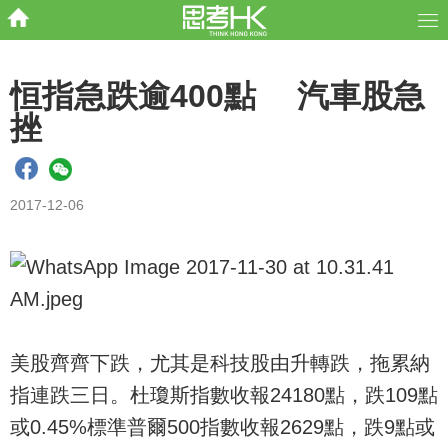
恒指急跌逾400點 汽車股急
挫
2017-12-06
美股齊齊下跌，尤其是科技股由升轉跌，拖累納
指連跌三日。杜瓊斯指數收報24180點，跌109點
或0.45%標準普爾500指數收報2629點，跌9點或