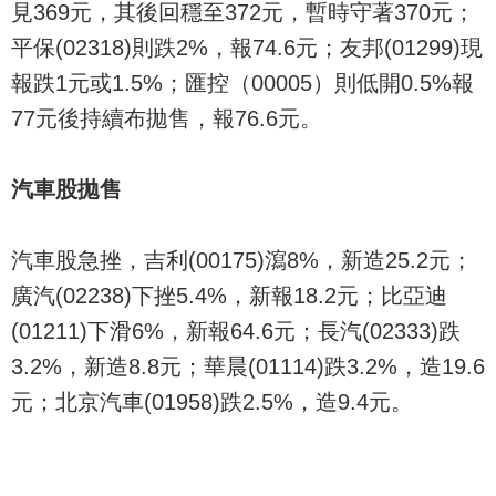
見369元，其後回穩至372元，暫時守著370元；
平保(02318)則跌2%，報74.6元；友邦(01299)現
報跌1元或1.5%；匯控（00005）則低開0.5%報
77元後持續布拋售，報76.6元。
汽車股拋售
汽車股急挫，吉利(00175)瀉8%，新造25.2元；
廣汽(02238)下挫5.4%，新報18.2元；比亞迪
(01211)下滑6%，新報64.6元；長汽(02333)跌
3.2%，新造8.8元；華晨(01114)跌3.2%，造19.6
元；北京汽車(01958)跌2.5%，造9.4元。