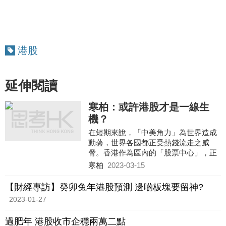
港股
延伸閱讀
寒柏：或許港股才是一線生
機？
在短期來說，「中美角力」為世界造成
動蘯，世界各國都正受熱錢流走之威
脅。香港作為區內的「股票中心」，正
可想盡辦法為內地企業「圈錢」。
寒柏
2023-03-15
港府現在最應該做的便是盡快「激活」
股市，例如我們可以減低交易成本，加
【財經專訪】癸卯兔年港股預測 邊啲板塊要留神?
快金融創新及數碼化等等。
2023-01-27
過肥年 港股收市企穩兩萬二點